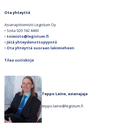
Ota yhteyttä
Asianajotoimisto Legistum Oy
• Soita 020 742 4460
•
toimisto@legistum.fi
•
Jätä yhteydenottopyyntö
•
Ota yhteyttä suoraan lakimieheen
Tilaa uutiskirje
Teppo Laine, asianajaja
teppo.laine@legistum.fi