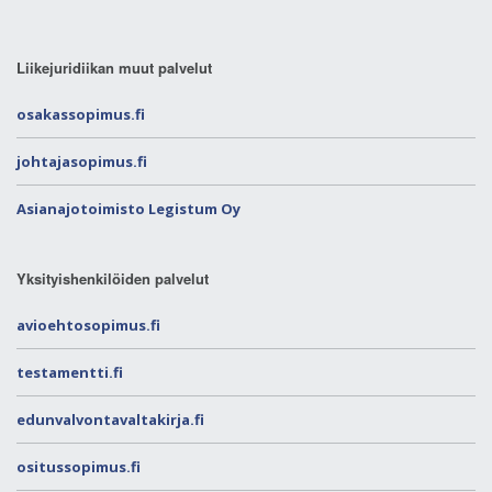
Liikejuridiikan muut palvelut
osakassopimus.fi
johtajasopimus.fi
Asianajotoimisto Legistum Oy
Yksityishenkilöiden palvelut
avioehtosopimus.fi
testamentti.fi
edunvalvontavaltakirja.fi
ositussopimus.fi