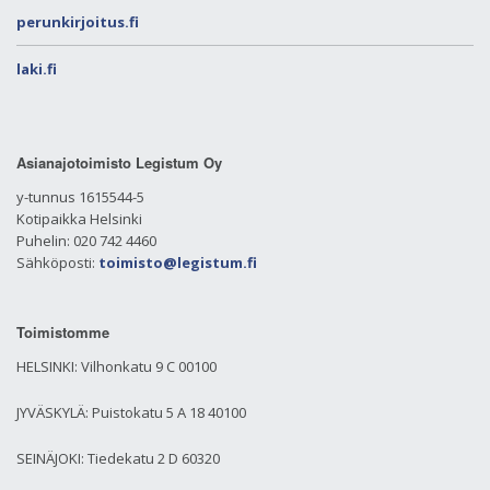
perunkirjoitus.fi
laki.fi
Asianajotoimisto Legistum Oy
y-tunnus 1615544-5
Kotipaikka Helsinki
Puhelin: 020 742 4460
Sähköposti:
toimisto@legistum.fi
Toimistomme
HELSINKI: Vilhonkatu 9 C 00100
JYVÄSKYLÄ: Puistokatu 5 A 18 40100
SEINÄJOKI: Tiedekatu 2 D 60320