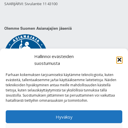
SAARIJÄRVI: Sivulantie 11 43100
Olemme Suomen Asianajajien jäseniä
Hallinnoi evästeiden
suostumusta
Parhaan kokemuksen tarjoamiseksi käytämme teknologioita, kuten
evästeitä, tallentaaksemme ja/tai käyttääksemme laitetietoja. Näiden
tekniikoiden hyväksyminen antaa meille mahdollisuuden käsitellä
tietoja, kuten selauskäyttäytymistä tai yksilöllisiä tunnuksia tällä
sivustolla. Suostumuksen jättäminen tai peruuttaminen voi vaikuttaa
Tietosuojaseloste
haitallisesti tiettyihin ominaisuuksiin ja toimintoihin.
Hyväksy
Built with
Make
. Your friendly WordPress page builder theme.