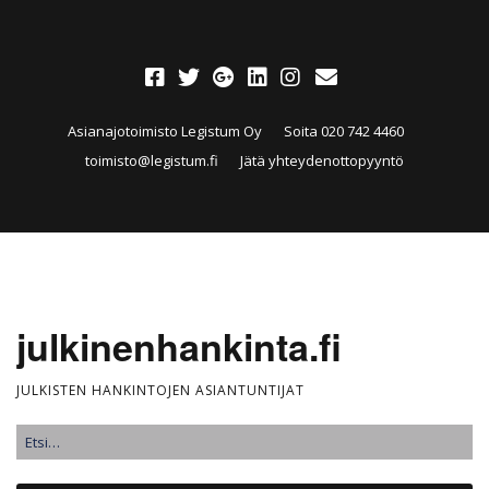
Asianajotoimisto Legistum Oy
Soita 020 742 4460
toimisto@legistum.fi
Jätä yhteydenottopyyntö
julkinenhankinta.fi
JULKISTEN HANKINTOJEN ASIANTUNTIJAT