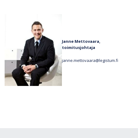
Janne Mettovaara,
toimitusjohtaja
janne.mettovaara@legistum.fi