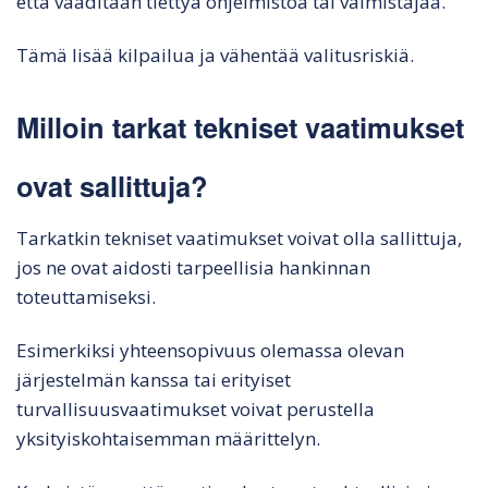
että vaaditaan tiettyä ohjelmistoa tai valmistajaa.
Tämä lisää kilpailua ja vähentää valitusriskiä.
Milloin tarkat tekniset vaatimukset
ovat sallittuja?
Tarkatkin tekniset vaatimukset voivat olla sallittuja,
jos ne ovat aidosti tarpeellisia hankinnan
toteuttamiseksi.
Esimerkiksi yhteensopivuus olemassa olevan
järjestelmän kanssa tai erityiset
turvallisuusvaatimukset voivat perustella
yksityiskohtaisemman määrittelyn.