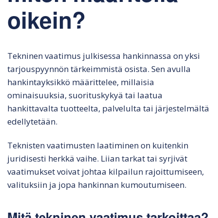
oikein?
Tekninen vaatimus julkisessa hankinnassa on yksi
tarjouspyynnön tärkeimmistä osista. Sen avulla
hankintayksikkö määrittelee, millaisia
ominaisuuksia, suorituskykyä tai laatua
hankittavalta tuotteelta, palvelulta tai järjestelmältä
edellytetään.
Teknisten vaatimusten laatiminen on kuitenkin
juridisesti herkkä vaihe. Liian tarkat tai syrjivät
vaatimukset voivat johtaa kilpailun rajoittumiseen,
valituksiin ja jopa hankinnan kumoutumiseen.
Mitä tekninen vaatimus tarkoittaa?