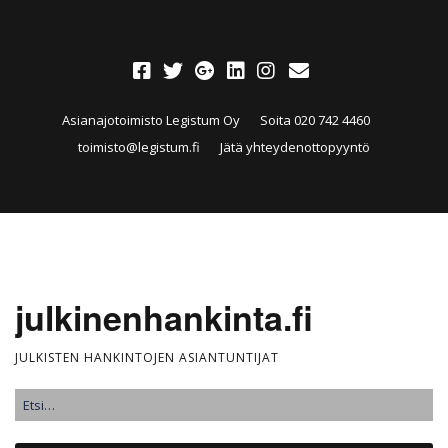
Asianajotoimisto Legistum Oy
Soita 020 742 4460
toimisto@legistum.fi
Jätä yhteydenottopyyntö
julkinenhankinta.fi
JULKISTEN HANKINTOJEN ASIANTUNTIJAT