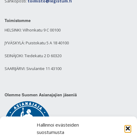
Sähköposti:
toimisto@legistum.fi
Toimistomme
HELSINKI: Vilhonkatu 9 C 00100
JYVÄSKYLÄ: Puistokatu 5 A 18 40100
SEINÄJOKI: Tiedekatu 2 D 60320
SAARIJÄRVI: Sivulantie 11 43100
Olemme Suomen Asianajajien jäseniä
Hallinnoi evästeiden
suostumusta