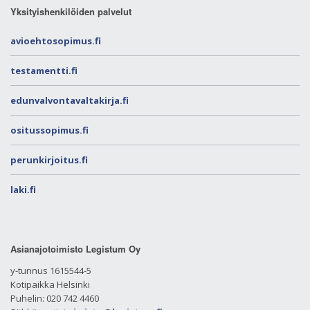
Yksityishenkilöiden palvelut
avioehtosopimus.fi
testamentti.fi
edunvalvontavaltakirja.fi
ositussopimus.fi
perunkirjoitus.fi
laki.fi
Asianajotoimisto Legistum Oy
y-tunnus 1615544-5
Kotipaikka Helsinki
Puhelin: 020 742 4460