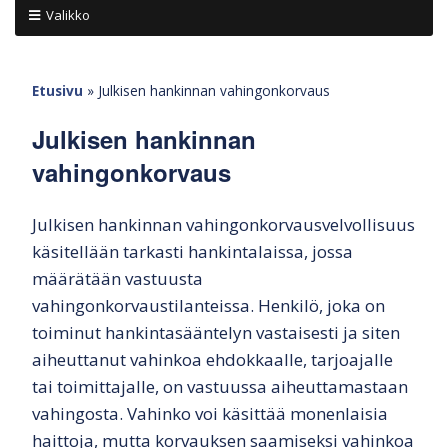
Valikko
Etusivu
»
Julkisen hankinnan vahingonkorvaus
Julkisen hankinnan
vahingonkorvaus
Julkisen hankinnan vahingonkorvausvelvollisuus
käsitellään tarkasti hankintalaissa, jossa
määrätään vastuusta
vahingonkorvaustilanteissa. Henkilö, joka on
toiminut hankintasääntelyn vastaisesti ja siten
aiheuttanut vahinkoa ehdokkaalle, tarjoajalle
tai toimittajalle, on vastuussa aiheuttamastaan
vahingosta. Vahinko voi käsittää monenlaisia
haittoja, mutta korvauksen saamiseksi vahinkoa