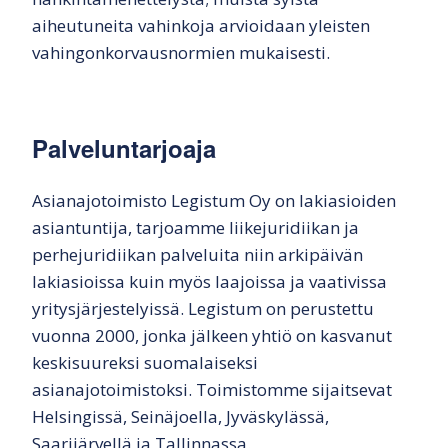
aiheutuneita vahinkoja arvioidaan yleisten
vahingonkorvausnormien mukaisesti.
Palveluntarjoaja
Asianajotoimisto Legistum Oy on lakiasioiden
asiantuntija, tarjoamme liikejuridiikan ja
perhejuridiikan palveluita niin arkipäivän
lakiasioissa kuin myös laajoissa ja vaativissa
yritysjärjestelyissä. Legistum on perustettu
vuonna 2000, jonka jälkeen yhtiö on kasvanut
keskisuureksi suomalaiseksi
asianajotoimistoksi. Toimistomme sijaitsevat
Helsingissä, Seinäjoella, Jyväskylässä,
Saarijärvellä ja Tallinnassa.