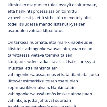
kärsineen osapuolen tulee pystyä osoittamaan,
että hankintaprosessissa on toimittu
virheellisesti ja että virheetön menettely olisi
todellisuudessa mahdollistanut kyseisen
osapuolen voittaa kilpailutus.
On tärkeää huomata, että markkinaoikeus ei
käsittele vahingonkorvausasioita, vaan ne on
tarvittaessa vietävä toimivaltaisen
käräjäoikeuden ratkaistaviksi. Lisäksi on syytä
muistaa, että hankintalain
vahingonkorvaussäännös ei kata tilanteita, jotka
liittyvät esimerkiksi toisen osapuolen
sopimusrikkomuksiin. Hankintalain
vahingonkorvaussäännös koskee ainoastaan
vahinkoja, jotka johtuvat suoraan
hankintamenettelystä; muista syistä