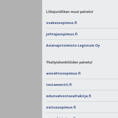
Liikejuridiikan muut palvelut
osakassopimus.fi
johtajasopimus.fi
Asianajotoimisto Legistum Oy
Yksityishenkilöiden palvelut
avioehtosopimus.fi
testamentti.fi
edunvalvontavaltakirja.fi
ositussopimus.fi