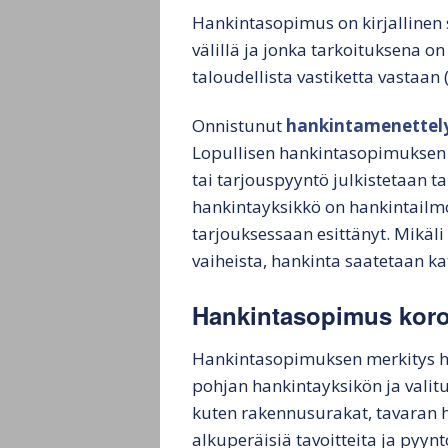
hankintamenettely
Ju
Hankintasopimus on kirjallinen 
välillä ja jonka tarkoituksena 
Julkisen hankinnan
Ju
kokonaisarvo
ta
taloudellista vastiketta vastaan (
Julkiset tarjouspyynnöt
Ha
Onnistunut
hankintamenettel
Lopullisen hankintasopimuksen si
Hankintamenettelyn
Hy
tai tarjouspyyntö julkistetaan ta
vaikutus
tu
hankintayksikkö on hankintailmo
tarjouspyyntöön
la
tarjouksessaan esittänyt. Mikä
Julkisten tarjousten
vaiheista, hankinta saatetaan k
arviointi ja päätös
Hankintasopimus koro
Julkisten tarjousten
valinta
Hankintasopimuksen merkitys ha
pohjan hankintayksikön ja valitu
kuten rakennusurakat, tavaran ha
alkuperäisiä tavoitteita ja pyynt