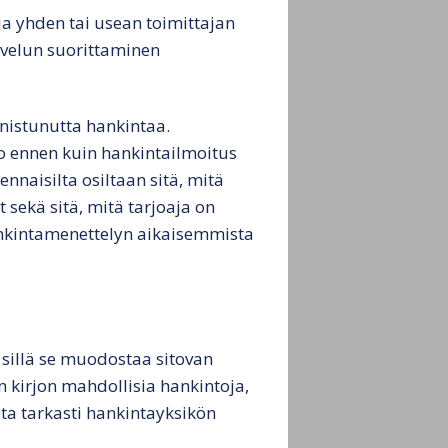
ja yhden tai usean toimittajan
Henkilötietojen käsittely
lvelun suorittaminen
Evästekäytäntö (EU)
nnistunutta hankintaa.
jo ennen kuin hankintailmoitus
ennaisilta osiltaan sitä, mitä
sekä sitä, mitä tarjoaja on
ankintamenettelyn aikaisemmista
sillä se muodostaa sitovan
n kirjon mahdollisia hankintoja,
ta tarkasti hankintayksikön