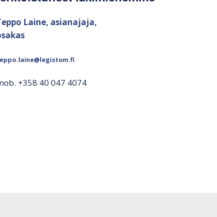
Teppo Laine, asianajaja,
osakas
eppo.laine@legistum.fi
mob. +358 40 047 4074