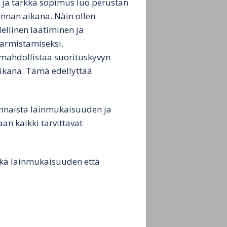
ä ja tarkka sopimus luo perustan
kinnan aikana. Näin ollen
ellinen laatiminen ja
varmistamiseksi.
 mahdollistaa suorituskyvyn
aikana. Tämä edellyttää
nnaista lainmukaisuuden ja
an kaikki tarvittavat
sekä lainmukaisuuden että