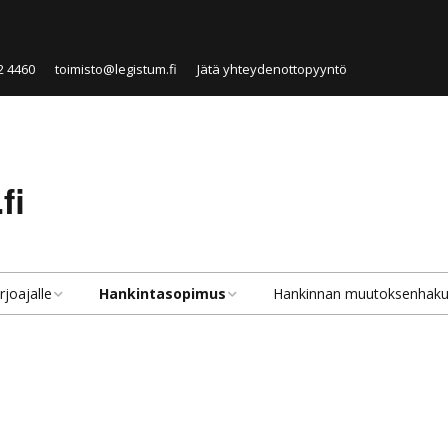
2 4460
toimisto@legistum.fi
Jätä yhteydenottopyyntö
fi
rjoajalle
Hankintasopimus
Hankinnan muutoksenhak
velut tarjoajille
Hankintasopimus
Hankinnan muutoksenhaku
lkisen hankinnan
Julkisen hankinnan
Hankintaoikaisu
rjoaja
sopimustyypit
Valitus markkinaoikeuteen