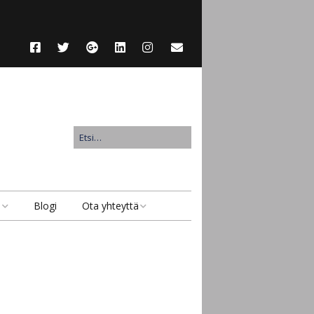
u
Blogi
Ota yhteyttä
Ota yhteyttä
Lähetä suojattu viesti
Anna asiakaspalaute