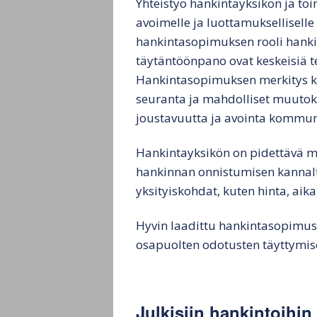
Yhteistyö hankintayksikön ja to
avoimelle ja luottamukselliselle
hankintasopimuksen rooli hankin
täytäntöönpano ovat keskeisiä t
Hankintasopimuksen merkitys ko
seuranta ja mahdolliset muutoks
joustavuutta ja avointa kommun
Hankintayksikön on pidettävä m
hankinnan onnistumisen kannalta
yksityiskohdat, kuten hinta, aik
Hyvin laadittu hankintasopimus 
osapuolten odotusten täyttymis
Julkisiin hankintoihi