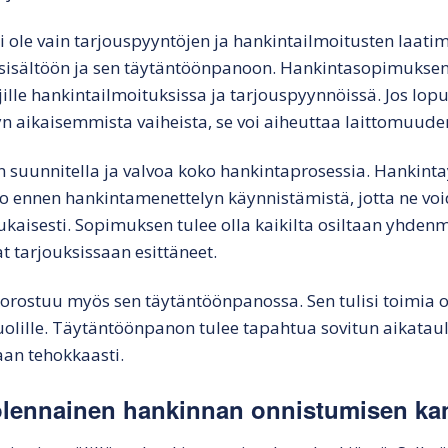
ole vain tarjouspyyntöjen ja hankintailmoitusten laatimi
isältöön ja sen täytäntöönpanoon. Hankintasopimuksen si
jille hankintailmoituksissa ja tarjouspyynnöissä. Jos lo
n aikaisemmista vaiheista, se voi aiheuttaa laittomuude
 suunnitella ja valvoa koko hankintaprosessia. Hankintay
jo ennen hankintamenettelyn käynnistämistä, jotta ne voi
isesti. Sopimuksen tulee olla kaikilta osiltaan yhde
at tarjouksissaan esittäneet.
rostuu myös sen täytäntöönpanossa. Sen tulisi toimia o
ille. Täytäntöönpanon tulee tapahtua sovitun aikataulun
an tehokkaasti.
lennainen hankinnan onnistumisen ka