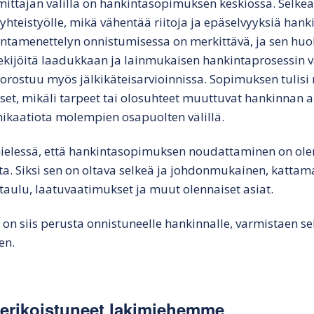
imittajan välillä on hankintasopimuksen keskiössä. Selke
 yhteistyölle, mikä vähentää riitoja ja epäselvyyksiä han
tamenettelyn onnistumisessa on merkittävä, ja sen huol
ekijöitä laadukkaan ja lainmukaisen hankintaprosessin 
rostuu myös jälkikäteisarvioinnissa. Sopimuksen tulisi
et, mikäli tarpeet tai olosuhteet muuttuvat hankinnan 
ikaatiota molempien osapuolten välillä.
ielessä, että hankintasopimuksen noudattaminen on ole
. Siksi sen on oltava selkeä ja johdonmukainen, kattama
ataulu, laatuvaatimukset ja muut olennaiset asiat.
on siis perusta onnistuneelle hankinnalle, varmistaen 
en.
n erikoistuneet lakimiehemme