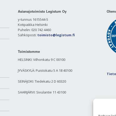
Asianajotoimisto Legistum Oy
Olemm
y-tunnus 1615544-5
Kotipaikka Helsinki
Puhelin: 020 742 4460
Sähköposti:
toimisto@legistum.fi
Toimistomme
HELSINKI: Vilhonkatu 9 C 00100
JYVÄSKYLÄ: Puistokatu 5 A 18 40100
Tiet
SEINÄJOKI: Tiedekatu 2 D 60320
SAARIJÄRVI: Sivulantie 11 43100