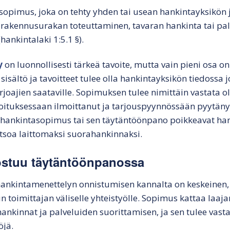
lkinen tarjouspyyntö
Hankintasopimuksen
julkisessa hankinnassa
sopimus, joka on tehty yhden tai usean hankintayksikön 
tekeminen
on rakennusurakan toteuttaminen, tavaran hankinta tai pa
lkisen hankinnan
Markkinaoikeusvalituksen
rjous
Hankintasopimuksen
seuraamukset
hankintalaki 1:5.1 §).
odotusaika
nkintapäätös
Julkisen hankinnan
y
on luonnollisesti tärkeä tavoite, mutta vain pieni osa o
Hyvä julkisen
vahingonkorvaus
sältö ja tavoitteet tulee olla hankintayksikön tiedossa 
hankinnan sopimus
vän tarjouksen
rjoajien saataville. Sopimuksen tulee nimittäin vastata ol
nnusmerkit ja
ituksessaan ilmoittanut ja tarjouspyynnössään pyytänyt 
atiminen
Markkinaoikeusvalituks
en vaikutukset
li hankintasopimus tai sen täytäntöönpano poikkeavat h
atsoa laittomaksi suorahankinnaksi.
Julkisen hankinnan
väliaikainen
stuu täytäntöönpanossa
järjestäminen
nkintamenettelyn onnistumisen kannalta on keskeinen, 
n toimittajan väliselle yhteistyölle. Sopimus kattaa laaja
nkinnat ja palveluiden suorittamisen, ja sen tulee vasta
öjä.