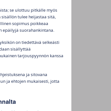
sta; se ulottuu pitkälle myös
sällön tulee heijastaa sitä,
pullinen sopimus poikkeaa
n epäilyjä suorahankintana.
ksikön on tiedettävä selkeästi
daan sisällyttää
nmukainen tarjouspyynnön kanssa
hjeistuksena ja sitovana
 ja ehtojen mukaisesti, jotta
nnalta