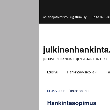
Asianajotoimisto Legistum Oy
Soita 020 74
julkinenhankinta.
JULKISTEN HANKINTOJEN ASIANTUNTIJAT
Etusivu
Hankintayksikölle
Ta
Hankintakonsultointi
Pal
Etusivu
»
Hankintasopimus
Hankintayksikkö
Ju
ta
Hankintasopimus
Julkinen kilpailutus ja