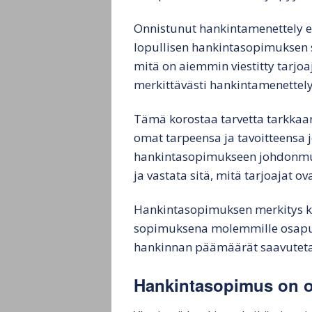
Onnistunut hankintamenettely ei 
lopullisen hankintasopimuksen s
mitä on aiemmin viestitty tarjoa
merkittävästi hankintamenettely
Tämä korostaa tarvetta tarkkaan
omat tarpeensa ja tavoitteensa 
hankintasopimukseen johdonmuka
ja vastata sitä, mitä tarjoajat ov
Hankintasopimuksen merkitys ko
sopimuksena molemmille osapuol
hankinnan päämäärät saavuteta
Hankintasopimus on o