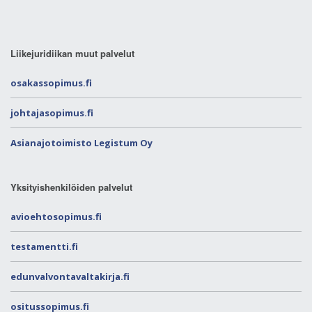
Liikejuridiikan muut palvelut
osakassopimus.fi
johtajasopimus.fi
Asianajotoimisto Legistum Oy
Yksityishenkilöiden palvelut
avioehtosopimus.fi
testamentti.fi
edunvalvontavaltakirja.fi
ositussopimus.fi