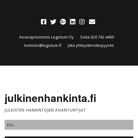
Asianajotoimisto Legistum Oy
Soita 020 742 4460
toimisto@legistum.fi
Jätä yhteydenottopyyntö
julkinenhankinta.fi
JULKISTEN HANKINTOJEN ASIANTUNTIJAT