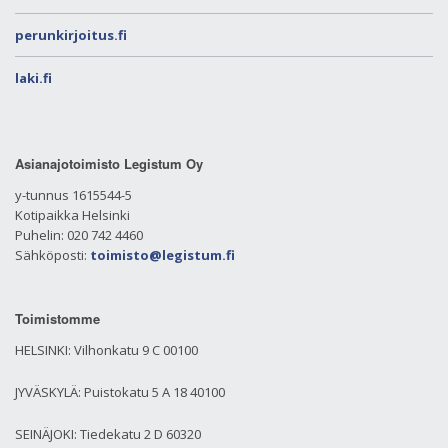
perunkirjoitus.fi
laki.fi
Asianajotoimisto Legistum Oy
y-tunnus 1615544-5
Kotipaikka Helsinki
Puhelin: 020 742 4460
Sähköposti:
toimisto@legistum.fi
Toimistomme
HELSINKI: Vilhonkatu 9 C 00100
JYVÄSKYLÄ: Puistokatu 5 A 18 40100
SEINÄJOKI: Tiedekatu 2 D 60320