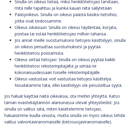
Sinulla on oikeus tietää, miksi henkilötietojasi tarvitaan,
mitä niille tapahtuu ja kuinka kauan niitä säilytetään.
Pääsyoikeus: Sinulla on oikeus päästä käsiksi tietoihisi,
jotka ovat tiedossamme.
Oikeus oikaisuun: Sinulla on oikeus täydentää, korjata,
poistaa tai estää henkilötietojasi milloin tahansa.
Jos annat meille suostumuksesi tietojesi käsittelyyn, sinulla
on oikeus peruuttaa suostumuksesi ja pyytää
henkilötietosi poistamista.
Oikeus siirtää tietojasi: Sinulla on oikeus pyytää kaikki
henkilötietosi rekisterinpitäjältä ja siirtää ne
kokonaisuudessaan toiselle rekisterinpitäjälle.
Oikeus vastustaa: voit vastustaa tietojesi käsittelyä.
Noudatamme tätä, ellei käsittelyyn ole perusteltua syytä.
Jos haluat käyttää näitä oikeuksia, ota meihin yhteyttä. Katso
tämän evästekäytännön alareunassa olevat yhteystiedot. Jos
sinulla on valitus siitä, miten käsittelemme tietojasi,
haluaisimme kuulla sinusta, mutta sinulla on myös oikeus tehdä
valitus valvontaviranomaiselle (tietosuojaviranomaiselle).