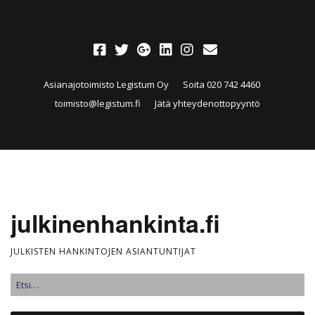
Asianajotoimisto Legistum Oy
Soita 020 742 4460
toimisto@legistum.fi
Jätä yhteydenottopyyntö
julkinenhankinta.fi
JULKISTEN HANKINTOJEN ASIANTUNTIJAT