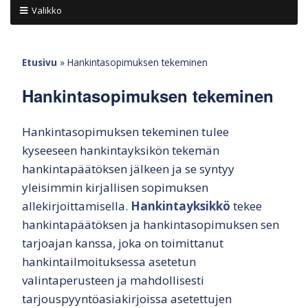
Valikko
Etusivu
»
Hankintasopimuksen tekeminen
Hankintasopimuksen tekeminen
Hankintasopimuksen tekeminen tulee
kyseeseen hankintayksikön tekemän
hankintapäätöksen jälkeen ja se syntyy
yleisimmin kirjallisen sopimuksen
allekirjoittamisella.
Hankintayksikkö
tekee
hankintapäätöksen ja hankintasopimuksen sen
tarjoajan kanssa, joka on toimittanut
hankintailmoituksessa asetetun
valintaperusteen ja mahdollisesti
tarjouspyyntöasiakirjoissa asetettujen