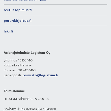
ositussopimus.fi
perunkirjoitus.fi
laki.fi
Asianajotoimisto Legistum Oy
y-tunnus 1615544-5
Kotipaikka Helsinki
Puhelin: 020 742 4460
Sähköposti:
toimisto@legistum.fi
Toimistomme
HELSINKI: Vilhonkatu 9 C 00100
JYVÄSKYLÄ: Puistokatu 5 A 18 40100