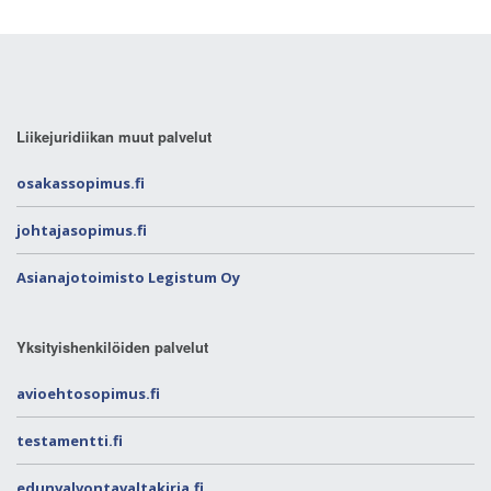
Liikejuridiikan muut palvelut
osakassopimus.fi
johtajasopimus.fi
Asianajotoimisto Legistum Oy
Yksityishenkilöiden palvelut
avioehtosopimus.fi
testamentti.fi
edunvalvontavaltakirja.fi