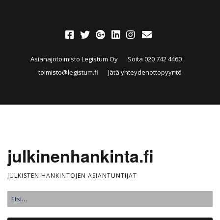
Asianajotoimisto Legistum Oy
Soita 020 742 4460
toimisto@legistum.fi
Jätä yhteydenottopyyntö
julkinenhankinta.fi
JULKISTEN HANKINTOJEN ASIANTUNTIJAT