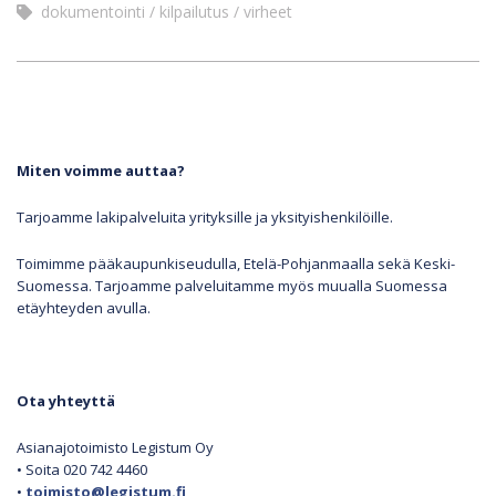
dokumentointi
kilpailutus
virheet
Miten voimme auttaa?
Tarjoamme lakipalveluita yrityksille ja yksityishenkilöille.
Toimimme pääkaupunkiseudulla, Etelä-Pohjanmaalla sekä Keski-
Suomessa. Tarjoamme palveluitamme myös muualla Suomessa
etäyhteyden avulla.
Ota yhteyttä
Asianajotoimisto Legistum Oy
• Soita 020 742 4460
•
toimisto@legistum.fi