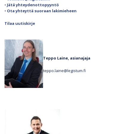
•
Jätä yhteydenottopyyntö
•
Ota yhteyttä suoraan lakimieheen
Tilaa uutiskirje
Teppo Laine, asianajaja
teppo.laine@legistum.fi