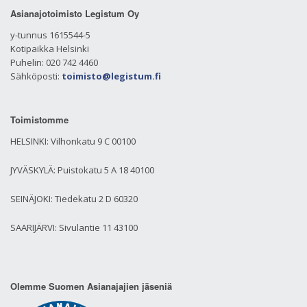
Asianajotoimisto Legistum Oy
y-tunnus 1615544-5
Kotipaikka Helsinki
Puhelin: 020 742 4460
Sähköposti:
toimisto@legistum.fi
Toimistomme
HELSINKI: Vilhonkatu 9 C 00100
JYVÄSKYLÄ: Puistokatu 5 A 18 40100
SEINÄJOKI: Tiedekatu 2 D 60320
SAARIJÄRVI: Sivulantie 11 43100
Olemme Suomen Asianajajien jäseniä