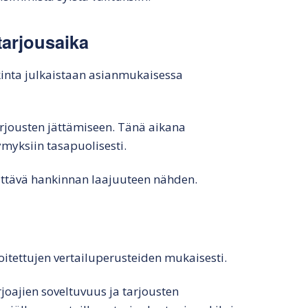
tarjousaika
kinta julkaistaan asianmukaisessa
rjousten jättämiseen. Tänä aikana
myksiin tasapuolisesti.
iittävä hankinnan laajuuteen nähden.
oitettujen vertailuperusteiden mukaisesti.
rjoajien soveltuvuus ja tarjousten