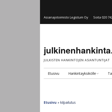
Asianajotoimisto Legistum Oy
Soita 020 74
julkinenhankinta.
JULKISTEN HANKINTOJEN ASIANTUNTIJAT
Etusivu
Hankintayksikölle
Ta
Hankintakonsultointi
Pal
Hankintayksikkö
Ju
ta
Etusivu
»
kilpailutus
Julkinen kilpailutus ja