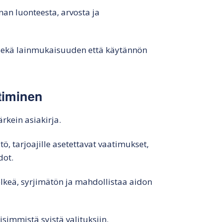
nan luonteesta, arvosta ja
 sekä lainmukaisuuden että käytännön
timinen
rkein asiakirja.
ö, tarjoajille asetettavat vaatimukset,
dot.
elkeä, syrjimätön ja mahdollistaa aidon
isimmistä syistä valituksiin.