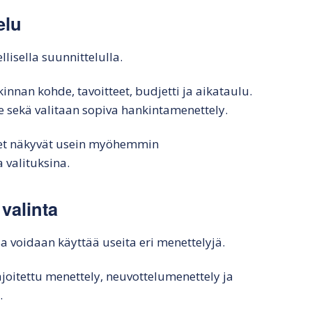
elu
lisella suunnittelulla.
nnan kohde, tavoitteet, budjetti ja aikataulu.
e sekä valitaan sopiva hankintamenettely.
eet näkyvät usein myöhemmin
 valituksina.
valinta
a voidaan käyttää useita eri menettelyjä.
ajoitettu menettely, neuvottelumenettely ja
.