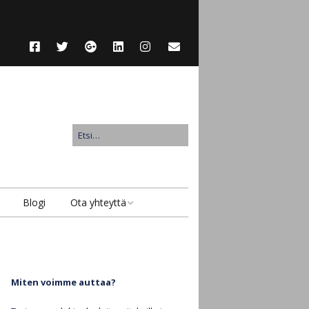
Blogi
Ota yhteyttä
Ota yhteyttä
Lähetä suojattu viesti
Miten voimme auttaa?
Anna asiakaspalaute