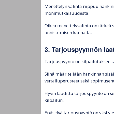
Menettelyn valinta riippuu hankin
monimutkaisuudesta.
Oikea menettelyvalinta on tärkeä
onnistumisen kannalta.
3. Tarjouspyynnön laa
Tarjouspyyntö on kilpailutuksen tä
Siinä määritellään hankinnan sisält
vertailuperusteet sekä sopimuseh
Hyvin laadittu tarjouspyyntö on s
kilpailun.
Epäselvä tarjouspyyntö on yksi yle