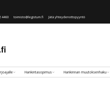
2 4460
toimisto@legistum.fi
Jätä yhteydenottopyyntö
fi
rjoajalle
Hankintasopimus
Hankinnan muutoksenhaku
velut tarjoajille
Hankintasopimus
Hankinnan muutoksenhaku
lkisen hankinnan
Julkisen hankinnan
Hankintaoikaisu
rjoaja
sopimustyypit
Valitus markkinaoikeuteen