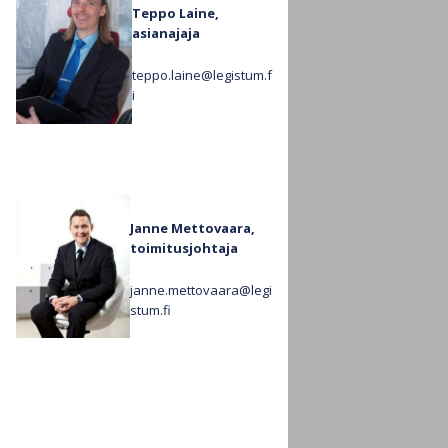
Teppo Laine,
asianajaja
teppo.laine@legistum.f
i
Janne Mettovaara,
toimitusjohtaja
janne.mettovaara@legi
stum.fi