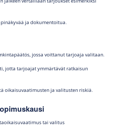
jälkeen vertaillaan tarjoukset esimerkiksi
, läpinäkyvää ja dokumentoitua.
kintapäätös, jossa voittanut tarjoaja valitaan.
ti, jotta tarjoajat ymmärtävät ratkaisun
ätä oikaisuvaatimusten ja valitusten riskiä.
sopimuskausi
taoikaisuvaatimus tai valitus