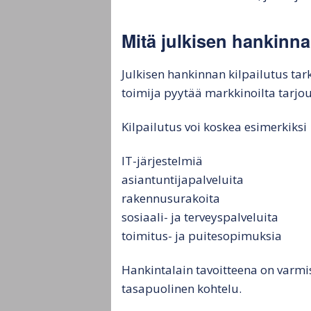
Mitä julkisen hankinnan
Julkisen hankinnan kilpailutus tar
toimija pyytää markkinoilta tarjo
Kilpailutus voi koskea esimerkiksi
IT-järjestelmiä
asiantuntijapalveluita
rakennusurakoita
sosiaali- ja terveyspalveluita
toimitus- ja puitesopimuksia
Hankintalain tavoitteena on varmis
tasapuolinen kohtelu.