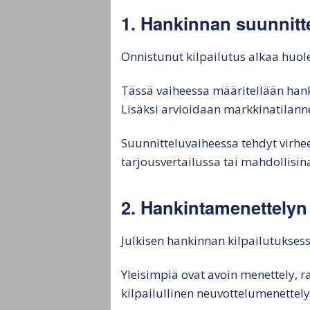
1. Hankinnan suunnitt
Onnistunut kilpailutus alkaa huolel
Tässä vaiheessa määritellään hanki
Lisäksi arvioidaan markkinatilann
Suunnitteluvaiheessa tehdyt virh
tarjousvertailussa tai mahdollisina
2. Hankintamenettelyn 
Julkisen hankinnan kilpailutuksess
Yleisimpiä ovat avoin menettely, r
kilpailullinen neuvottelumenettely