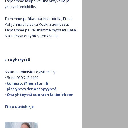
Tarjoamme lakipalveluita yrityksille ja
yksityishenkilöille.
Henkilötietojen käsittely
Toimimme pääkaupunkiseudulla, Etelä-
Pohjanmaalla sekä Keski-Suomessa.
Evästekäytäntö (EU)
Tarjoamme palveluitamme myös muualla
Suomessa etäyhteyden avulla.
Ota yhteyttä
Asianajotoimisto Legistum Oy
• Soita 020 742 4460
•
toimisto@legistum.fi
•
Jätä yhteydenottopyyntö
•
Ota yhteyttä suoraan lakimieheen
Tilaa uutiskirje