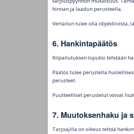
tarjouspyynnön mukaisuus. Tämän 
hinnan ja laadun perusteella.
Vertailun tulee olla objektiivista
6. Hankintapäätös
Kilpailutuksen lopuksi tehdään han
Päätös tulee perustella huolellises
perusteet.
Puutteelliset perustelut voivat lis
7. Muutoksenhaku ja 
Tarjoajilla on oikeus tehdä hankin