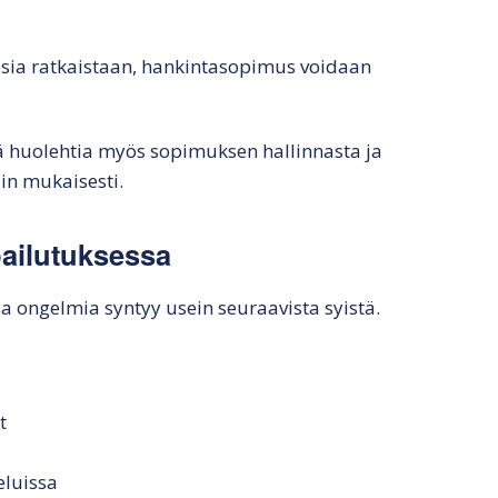
asia ratkaistaan, hankintasopimus voidaan
 huolehtia myös sopimuksen hallinnasta ja
in mukaisesti.
pailutuksessa
a ongelmia syntyy usein seuraavista syistä.
t
eluissa