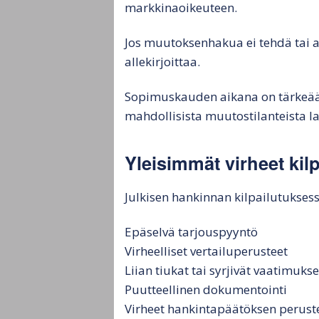
markkinaoikeuteen.
Jos muutoksenhakua ei tehdä tai 
allekirjoittaa.
Sopimuskauden aikana on tärkeää
mahdollisista muutostilanteista la
Yleisimmät virheet kil
Julkisen hankinnan kilpailutuksess
Epäselvä tarjouspyyntö
Virheelliset vertailuperusteet
Liian tiukat tai syrjivät vaatimukse
Puutteellinen dokumentointi
Virheet hankintapäätöksen perust