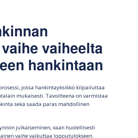
lkinen tarjouspyyntö
Hankintasopimuksen
julkisessa hankinnassa
tekeminen
lkisen hankinnan
Markkinaoikeusvalituksen
rjous
Hankintasopimuksen
seuraamukset
nkinnan
odotusaika
nkintapäätös
Julkisen hankinnan
 vaihe vaiheelta
Hyvä julkisen
vahingonkorvaus
hankinnan sopimus
vän tarjouksen
een hankintaan
nnusmerkit ja
atiminen
Markkinaoikeusvalituks
en vaikutukset
Julkisen hankinnan
prosessi, jossa hankintayksikkö kilpailuttaa
väliaikainen
intalain mukaisesti. Tavoitteena on varmistaa
järjestäminen
ankinta sekä saada paras mahdollinen
yynnön julkaiseminen, vaan huolellisesti
kainen vaihe vaikuttaa lopputulokseen.