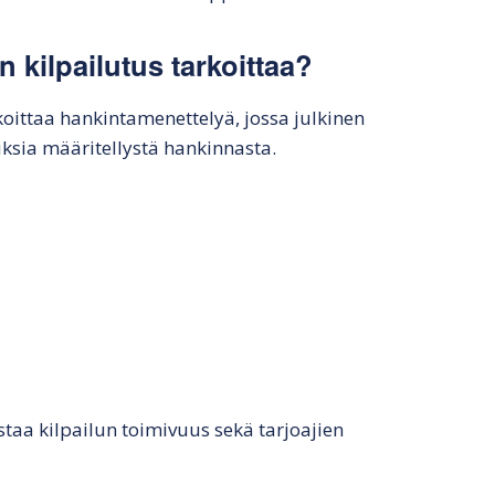
 kilpailutus tarkoittaa?
koittaa hankintamenettelyä, jossa julkinen
uksia määritellystä hankinnasta.
taa kilpailun toimivuus sekä tarjoajien