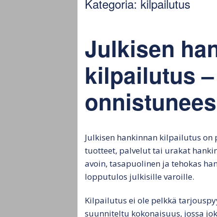
Kategoria:
kilpailutus
hankintamenettely
Ju
Julkisen hankinnan
Ju
kokonaisarvo
ta
Julkisen ha
Julkiset tarjouspyynnöt
Ha
kilpailutus –
Hankintamenettelyn
Hy
onnistunees
vaikutus
tu
tarjouspyyntöön
la
Julkisten tarjousten
arviointi ja päätös
Julkisen hankinnan kilpailutus on 
tuotteet, palvelut tai urakat hank
Julkisten tarjousten
avoin, tasapuolinen ja tehokas h
valinta
lopputulos julkisille varoille.
Kilpailutus ei ole pelkkä tarjousp
suunniteltu kokonaisuus, jossa jo