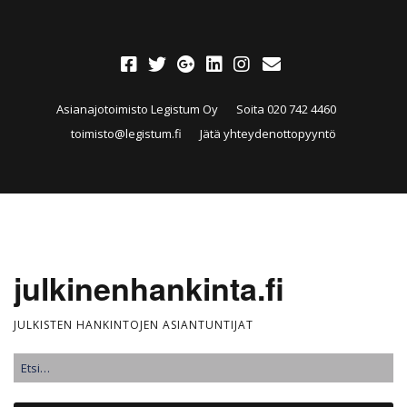
Asianajotoimisto Legistum Oy
Soita 020 742 4460
toimisto@legistum.fi
Jätä yhteydenottopyyntö
julkinenhankinta.fi
JULKISTEN HANKINTOJEN ASIANTUNTIJAT