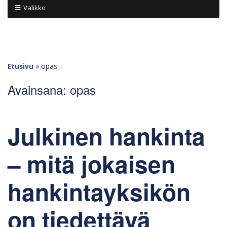
Valikko
Etusivu
»
opas
Avainsana:
opas
Julkinen hankinta
– mitä jokaisen
hankintayksikön
on tiedettävä