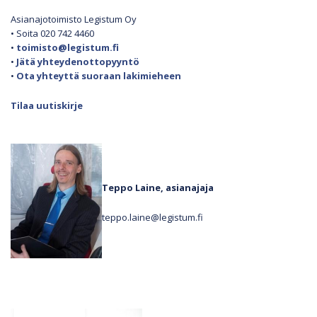
Asianajotoimisto Legistum Oy
• Soita 020 742 4460
•
toimisto@legistum.fi
•
Jätä yhteydenottopyyntö
•
Ota yhteyttä suoraan lakimieheen
Tilaa uutiskirje
Teppo Laine, asianajaja
teppo.laine@legistum.fi