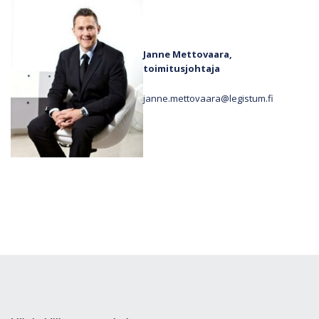
Janne Mettovaara,
toimitusjohtaja
janne.mettovaara@legistum.fi