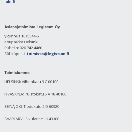
laki.fi
Asianajotoimisto Legistum Oy
y-tunnus 1615544-5
Kotipaikka Helsinki
Puhelin: 020 742 4460
Sähköposti:
toimisto@legistum.fi
Toimistomme
HELSINKI: Vilhonkatu 9 C 00100
JYVÄSKYLÄ: Puistokatu 5 A 18 40100
SEINÄJOKI: Tiedekatu 2 D 60320
SAARIJÄRVI: Sivulantie 11 43100