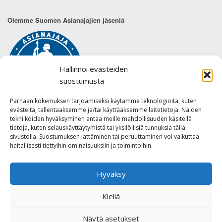
Olemme Suomen Asianajajien jäseniä
Hallinnoi evästeiden
suostumusta
Parhaan kokemuksen tarjoamiseksi käytämme teknologioita, kuten
evästeitä, tallentaaksemme ja/tai käyttääksemme laitetietoja. Näiden
tekniikoiden hyväksyminen antaa meille mahdollisuuden käsitellä
tietoja, kuten selauskäyttäytymistä tai yksilöllisiä tunnuksia tällä
sivustolla. Suostumuksen jättäminen tai peruuttaminen voi vaikuttaa
Tietosuojaseloste
haitallisesti tiettyihin ominaisuuksiin ja toimintoihin.
Hyväksy
Built with
Make
. Your friendly WordPress page builder theme.
Kiellä
Kysyttävää
lakiasiassa? Jätä
Näytä asetukset