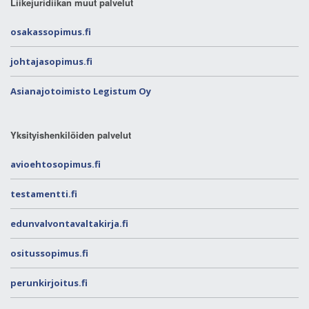
Liikejuridiikan muut palvelut
osakassopimus.fi
johtajasopimus.fi
Asianajotoimisto Legistum Oy
Yksityishenkilöiden palvelut
avioehtosopimus.fi
testamentti.fi
edunvalvontavaltakirja.fi
ositussopimus.fi
perunkirjoitus.fi