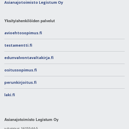
Asianajotoimisto Legistum Oy
Yksityishenkilöiden palvelut
avioehtosopimus.fi
testamentti.fi
edunvalvontavaltakirja.fi
ositussopimus.fi
perunkirjoitus.fi
laki.fi
Asianajotoimisto Legistum Oy
y-tunnus 1615544-5