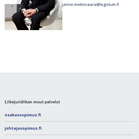
janne.mettovaara@legistum.fi
Liikejuridiikan muut palvelut
osakassopimus.fi
johtajasopimus.fi