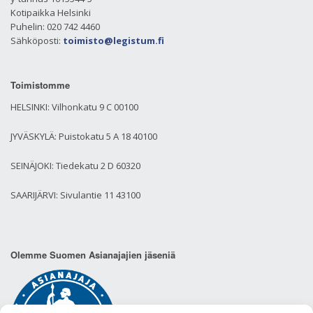
Kotipaikka Helsinki
Puhelin: 020 742 4460
Sähköposti:
toimisto@legistum.fi
Toimistomme
HELSINKI: Vilhonkatu 9 C 00100
JYVÄSKYLÄ: Puistokatu 5 A 18 40100
SEINÄJOKI: Tiedekatu 2 D 60320
SAARIJÄRVI: Sivulantie 11 43100
Olemme Suomen Asianajajien jäseniä