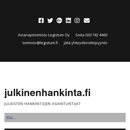
Asianajotoimisto Legistum Oy
Soita 020 742 4460
toimisto@legistum.fi
Jätä yhteydenottopyyntö
julkinenhankinta.fi
JULKISTEN HANKINTOJEN ASIANTUNTIJAT