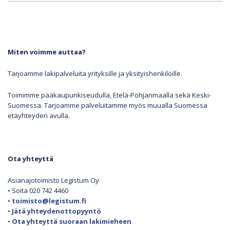
Miten voimme auttaa?
Tarjoamme lakipalveluita yrityksille ja yksityishenkilöille.
Toimimme pääkaupunkiseudulla, Etelä-Pohjanmaalla sekä Keski-
Suomessa. Tarjoamme palveluitamme myös muualla Suomessa
etäyhteyden avulla.
Ota yhteyttä
Asianajotoimisto Legistum Oy
• Soita 020 742 4460
•
toimisto@legistum.fi
•
Jätä yhteydenottopyyntö
•
Ota yhteyttä suoraan lakimieheen