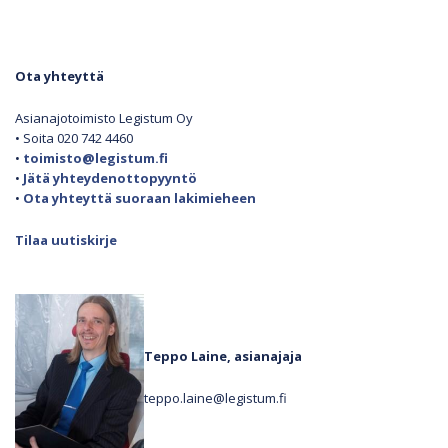
Ota yhteyttä
Asianajotoimisto Legistum Oy
• Soita 020 742 4460
•
toimisto@legistum.fi
•
Jätä yhteydenottopyyntö
•
Ota yhteyttä suoraan lakimieheen
Tilaa uutiskirje
Teppo Laine, asianajaja
teppo.laine@legistum.fi