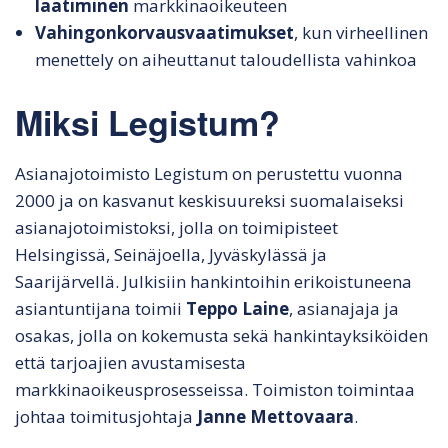
laatiminen
markkinaoikeuteen
Vahingonkorvausvaatimukset
, kun virheellinen
menettely on aiheuttanut taloudellista vahinkoa
Miksi Legistum?
Asianajotoimisto Legistum on perustettu vuonna
2000 ja on kasvanut keskisuureksi suomalaiseksi
asianajotoimistoksi, jolla on toimipisteet
Helsingissä, Seinäjoella, Jyväskylässä ja
Saarijärvellä. Julkisiin hankintoihin erikoistuneena
asiantuntijana toimii
Teppo Laine
, asianajaja ja
osakas, jolla on kokemusta sekä hankintayksiköiden
että tarjoajien avustamisesta
markkinaoikeusprosesseissa. Toimiston toimintaa
johtaa toimitusjohtaja
Janne Mettovaara
.