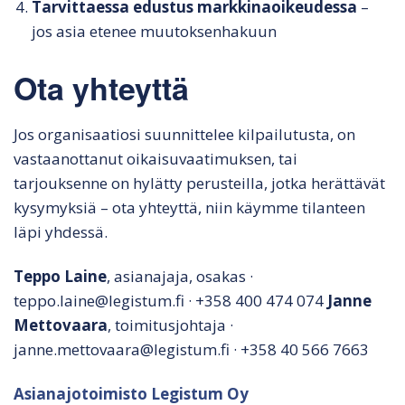
Tarvittaessa edustus markkinaoikeudessa
–
jos asia etenee muutoksenhakuun
Ota yhteyttä
Jos organisaatiosi suunnittelee kilpailutusta, on
vastaanottanut oikaisuvaatimuksen, tai
tarjouksenne on hylätty perusteilla, jotka herättävät
kysymyksiä – ota yhteyttä, niin käymme tilanteen
läpi yhdessä.
Teppo Laine
, asianajaja, osakas ·
teppo.laine@legistum.fi · +358 400 474 074
Janne
Mettovaara
, toimitusjohtaja ·
janne.mettovaara@legistum.fi · +358 40 566 7663
Asianajotoimisto Legistum Oy