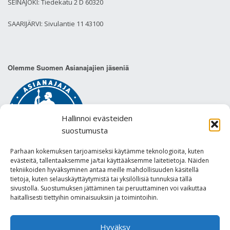
SEINÄJOKI: Tiedekatu 2 D 60320
SAARIJÄRVI: Sivulantie 11 43100
Olemme Suomen Asianajajien jäseniä
Hallinnoi evästeiden
suostumusta
Parhaan kokemuksen tarjoamiseksi käytämme teknologioita, kuten
evästeitä, tallentaaksemme ja/tai käyttääksemme laitetietoja. Näiden
tekniikoiden hyväksyminen antaa meille mahdollisuuden käsitellä
tietoja, kuten selauskäyttäytymistä tai yksilöllisiä tunnuksia tällä
sivustolla. Suostumuksen jättäminen tai peruuttaminen voi vaikuttaa
Tietosuojaseloste
haitallisesti tiettyihin ominaisuuksiin ja toimintoihin.
Hyväksy