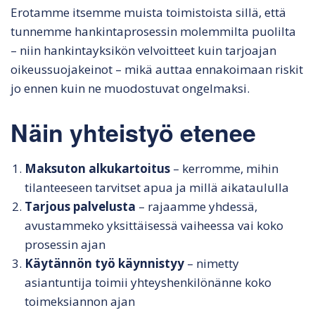
Erotamme itsemme muista toimistoista sillä, että
tunnemme hankintaprosessin molemmilta puolilta
– niin hankintayksikön velvoitteet kuin tarjoajan
oikeussuojakeinot – mikä auttaa ennakoimaan riskit
jo ennen kuin ne muodostuvat ongelmaksi.
Näin yhteistyö etenee
Maksuton alkukartoitus
– kerromme, mihin
tilanteeseen tarvitset apua ja millä aikataululla
Tarjous palvelusta
– rajaamme yhdessä,
avustammeko yksittäisessä vaiheessa vai koko
prosessin ajan
Käytännön työ käynnistyy
– nimetty
asiantuntija toimii yhteyshenkilönänne koko
toimeksiannon ajan