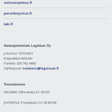
ositussopimus.fi
perunkirjoitus.fi
laki.fi
Asianajotoimisto Legistum Oy
y-tunnus 1615544-5
Kotipaikka Helsinki
Puhelin: 020 742 4460
Sähköposti:
toimisto@legistum.fi
Toimistomme
HELSINKI: Vilhonkatu 9 C 00100
JYVÄSKYLÄ: Puistokatu 5 A 18 40100