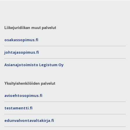
Liikejuridiikan muut palvelut
osakassopimus.fi
johtajasopimus.fi
Asianajotoimisto Legistum Oy
Yksityishenkilöiden palvelut
avioehtosopimus.fi
testamentti.fi
edunvalvontavaltakirja.fi