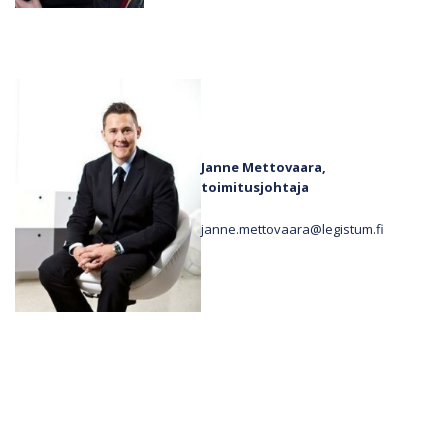
Janne Mettovaara,
toimitusjohtaja
janne.mettovaara@legistum.fi