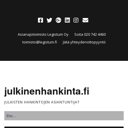
Asianajotoimisto Legistum Oy
Soita 020 742 4460
toimisto@legistum.fi
Jätä yhteydenottopyyntö
julkinenhankinta.fi
JULKISTEN HANKINTOJEN ASIANTUNTIJAT