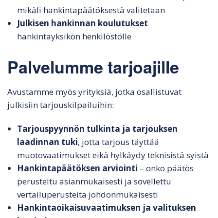
mikäli hankintapäätöksestä valitetaan
Julkisen hankinnan koulutukset
hankintayksikön henkilöstölle
Palvelumme tarjoajille
Avustamme myös yrityksiä, jotka osallistuvat
julkisiin tarjouskilpailuihin:
Tarjouspyynnön tulkinta ja tarjouksen
laadinnan tuki
, jotta tarjous täyttää
muotovaatimukset eikä hylkäydy teknisistä syistä
Hankintapäätöksen arviointi
– onko päätös
perusteltu asianmukaisesti ja sovellettu
vertailuperusteita johdonmukaisesti
Hankintaoikaisuvaatimuksen ja valituksen