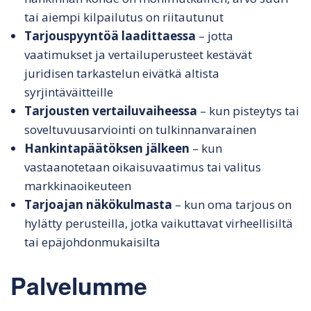
tai aiempi kilpailutus on riitautunut
Tarjouspyyntöä laadittaessa
– jotta
vaatimukset ja vertailuperusteet kestävät
juridisen tarkastelun eivätkä altista
syrjintäväitteille
Tarjousten vertailuvaiheessa
– kun pisteytys tai
soveltuvuusarviointi on tulkinnanvarainen
Hankintapäätöksen jälkeen
– kun
vastaanotetaan oikaisuvaatimus tai valitus
markkinaoikeuteen
Tarjoajan näkökulmasta
– kun oma tarjous on
hylätty perusteilla, jotka vaikuttavat virheellisiltä
tai epäjohdonmukaisilta
Palvelumme