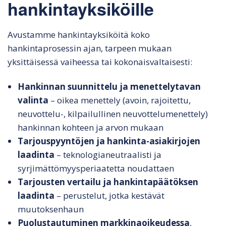
hankintayksiköille
Avustamme hankintayksiköitä koko
hankintaprosessin ajan, tarpeen mukaan
yksittäisessä vaiheessa tai kokonaisvaltaisesti:
Hankinnan suunnittelu ja menettelytavan
valinta
– oikea menettely (avoin, rajoitettu,
neuvottelu-, kilpailullinen neuvottelumenettely)
hankinnan kohteen ja arvon mukaan
Tarjouspyyntöjen ja hankinta-asiakirjojen
laadinta
– teknologianeutraalisti ja
syrjimättömyysperiaatetta noudattaen
Tarjousten vertailu ja hankintapäätöksen
laadinta
– perustelut, jotka kestävät
muutoksenhaun
Puolustautuminen markkinaoikeudessa
,