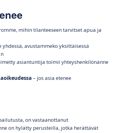
tenee
romme, mihin tilanteeseen tarvitset apua ja
 yhdessä, avustammeko yksittäisessä
an
imetty asiantuntija toimii yhteyshenkilönänne
naoikeudessa
– jos asia etenee
lpailutusta, on vastaanottanut
ne on hylätty perusteilla, jotka herättävät