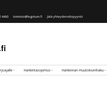
2 4460
toimisto@legistum.fi
Jätä yhteydenottopyyntö
fi
rjoajalle
Hankintasopimus
Hankinnan muutoksenhaku
velut tarjoajille
Hankintasopimus
Hankinnan muutoksenhaku
lkisen hankinnan
Julkisen hankinnan
Hankintaoikaisu
rjoaja
sopimustyypit
Valitus markkinaoikeuteen