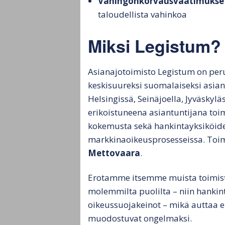
Vahingonkorvausvaatimukse
taloudellista vahinkoa
Miksi Legistum?
Asianajotoimisto Legistum on per
keskisuureksi suomalaiseksi asiana
Helsingissä, Seinäjoella, Jyväskyläs
erikoistuneena asiantuntijana toi
kokemusta sekä hankintayksiköide
markkinaoikeusprosesseissa. Toim
Mettovaara
.
Erotamme itsemme muista toimisto
molemmilta puolilta – niin hankint
oikeussuojakeinot – mikä auttaa e
muodostuvat ongelmaksi.