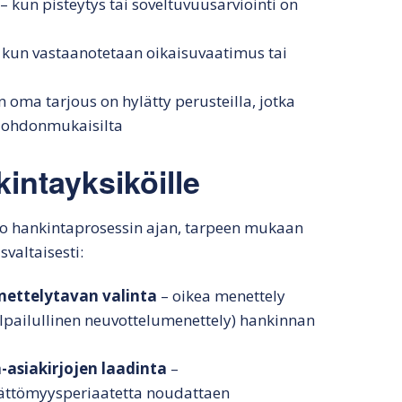
– kun pisteytys tai soveltuvuusarviointi on
 kun vastaanotetaan oikaisuvaatimus tai
 oma tarjous on hylätty perusteilla, jotka
päjohdonmukaisilta
intayksiköille
o hankintaprosessin ajan, tarpeen mukaan
svaltaisesti:
nettelytavan valinta
– oikea menettely
 kilpailullinen neuvottelumenettely) hankinnan
-asiakirjojen laadinta
–
imättömyysperiaatetta noudattaen