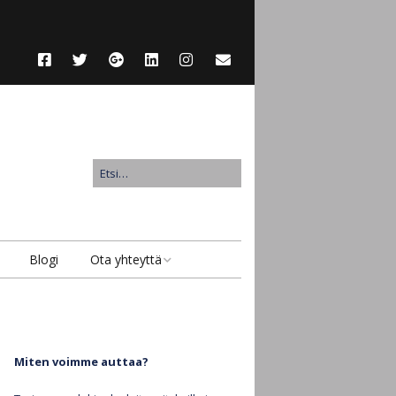
Blogi
Ota yhteyttä
Ota yhteyttä
Lähetä suojattu viesti
Miten voimme auttaa?
Anna asiakaspalaute