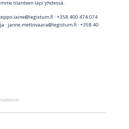
ymme tilanteen läpi yhdessä.
· teppo.laine@legistum.fi · +358 400 474 074
aja · janne.mettovaara@legistum.fi · +358 40
n hankinnat