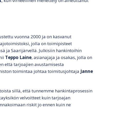
t
, kun virheellinen menettely on aiheuttanut
ustettu vuonna 2000 ja on kasvanut
jotoimistoksi, jolla on toimipisteet
sä ja Saarijärvellä. Julkisiin hankintoihin
mii
Teppo Laine
, asianajaja ja osakas, jolla on
n että tarjoajien avustamisesta
iston toimintaa johtaa toimitusjohtaja
Janne
ista sillä, että tunnemme hankintaprosessin
ayksikön velvoitteet kuin tarjoajan
nnakoimaan riskit jo ennen kuin ne