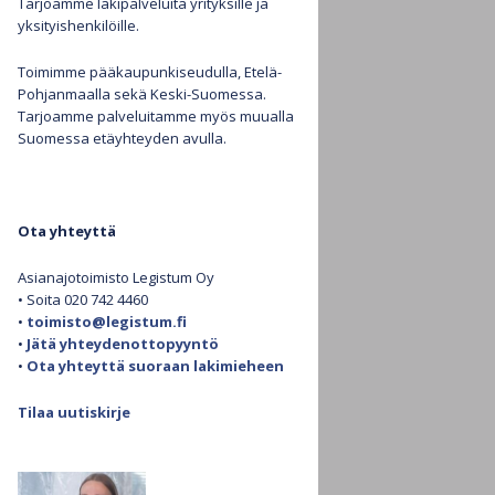
Tarjoamme lakipalveluita yrityksille ja
yksityishenkilöille.
Henkilötietojen käsittely
Toimimme pääkaupunkiseudulla, Etelä-
Pohjanmaalla sekä Keski-Suomessa.
Evästekäytäntö (EU)
Tarjoamme palveluitamme myös muualla
Suomessa etäyhteyden avulla.
Ota yhteyttä
Asianajotoimisto Legistum Oy
• Soita 020 742 4460
•
toimisto@legistum.fi
•
Jätä yhteydenottopyyntö
•
Ota yhteyttä suoraan lakimieheen
Tilaa uutiskirje