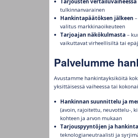
Tarjousten vertailuvaiheessa
tulkinnanvarainen
Hankintapäätöksen jälkeen
–
valitus markkinaoikeuteen
Tarjoajan näkökulmasta
– kun
vaikuttavat virheellisiltä tai e
Palvelumme hank
Avustamme hankintayksiköitä kok
yksittäisessä vaiheessa tai kokonai
Hankinnan suunnittelu ja me
(avoin, rajoitettu, neuvottelu-,
kohteen ja arvon mukaan
Tarjouspyyntöjen ja hankinta
teknologianeutraalisti ja syrj