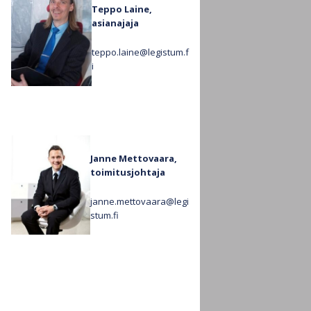
Teppo Laine,
asianajaja
teppo.laine@legistum.f
i
Janne Mettovaara,
toimitusjohtaja
janne.mettovaara@legi
stum.fi