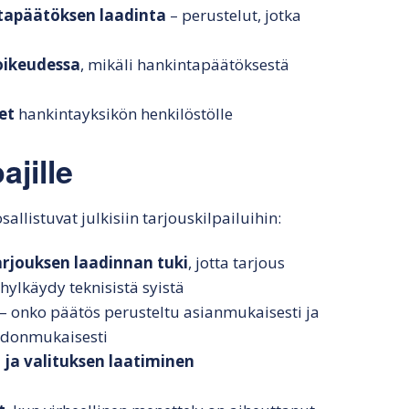
ntapäätöksen laadinta
– perustelut, jotka
oikeudessa
, mikäli hankintapäätöksestä
et
hankintayksikön henkilöstölle
jille
llistuvat julkisiin tarjouskilpailuihin:
arjouksen laadinnan tuki
, jotta tarjous
ylkäydy teknisistä syistä
– onko päätös perusteltu asianmukaisesti ja
ohdonmukaisesti
ja valituksen laatiminen