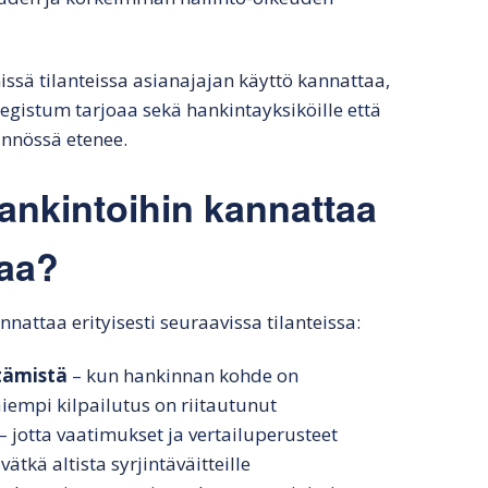
ssä tilanteissa asianajajan käyttö kannattaa,
egistum tarjoaa sekä hankintayksiköille että
tännössä etenee.
 hankintoihin kannattaa
jaa?
attaa erityisesti seuraavissa tilanteissa:
tämistä
– kun hankinnan kohde on
iempi kilpailutus on riitautunut
– jotta vaatimukset ja vertailuperusteet
ätkä altista syrjintäväitteille