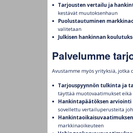
Tarjousten vertailu ja hanki
kestävät muutoksenhaun
Puolustautuminen markkina
valitetaan
Julkisen hankinnan koulutuks
Palvelumme tarjoa
Avustamme myös yrityksiä, jotka osa
Tarjouspyynnön tulkinta ja t
täyttää muotovaatimukset eikä h
Hankintapäätöksen arviointi
sovellettu vertailuperusteita j
Hankintaoikaisuvaatimuksen 
markkinaoikeuteen