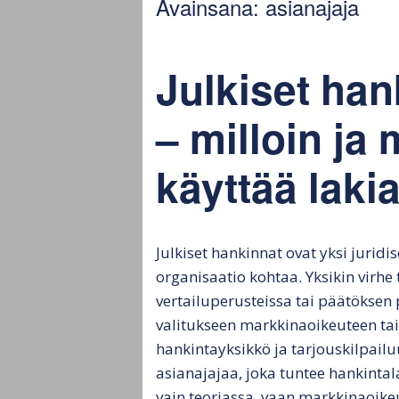
Avainsana:
asianajaja
hankintamenettely
Ju
Julkisen hankinnan
Ju
kokonaisarvo
ta
Julkiset han
Julkiset tarjouspyynnöt
Ha
– milloin ja
Hankintamenettelyn
Hy
käyttää laki
vaikutus
tu
tarjouspyyntöön
la
Julkisten tarjousten
arviointi ja päätös
Julkiset hankinnat ovat yksi juridi
organisaatio kohtaa. Yksikin virh
Julkisten tarjousten
vertailuperusteissa tai päätöksen 
valinta
valitukseen markkinaoikeuteen tai
hankintayksikkö ja tarjouskilpailu
asianajajaa, joka tuntee hankinta
vain teoriassa, vaan markkinaoik