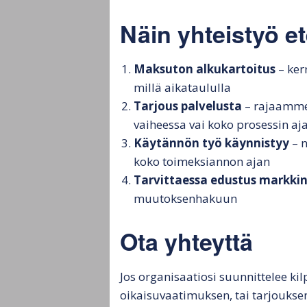
Näin yhteistyö e
Maksuton alkukartoitus
– ker
millä aikataululla
Tarjous palvelusta
– rajaamme
vaiheessa vai koko prosessin aj
Käytännön työ käynnistyy
– n
koko toimeksiannon ajan
Tarvittaessa edustus markki
muutoksenhakuun
Ota yhteyttä
Jos organisaatiosi suunnittelee ki
oikaisuvaatimuksen, tai tarjouksen