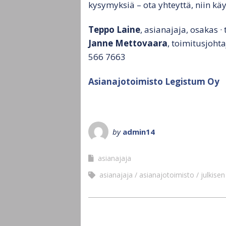
kysymyksiä – ota yhteyttä, niin kä
Teppo Laine
, asianajaja, osakas 
Janne Mettovaara
, toimitusjoht
566 7663
Asianajotoimisto Legistum Oy
by
admin14
asianajaja
asianajaja
asianajotoimisto
julkise