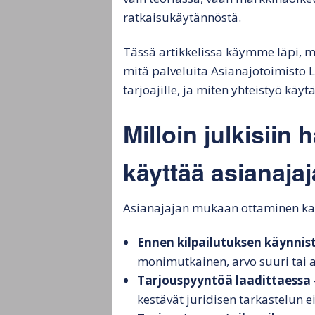
ratkaisukäytännöstä.
Tässä artikkelissa käymme läpi, mi
mitä palveluita Asianajotoimisto L
tarjoajille, ja miten yhteistyö käy
Milloin julkisiin
käyttää asianaja
Asianajajan mukaan ottaminen kann
Ennen kilpailutuksen käynnis
monimutkainen, arvo suuri tai a
Tarjouspyyntöä laadittaessa
kestävät juridisen tarkastelun eiv