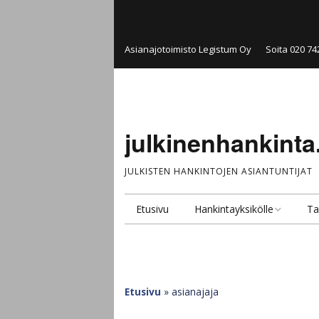
Asianajotoimisto Legistum Oy
Soita 020 74
julkinenhankinta.
JULKISTEN HANKINTOJEN ASIANTUNTIJAT
Etusivu
Hankintayksikölle
Ta
Hankintakonsultointi
Pal
Hankintayksikkö
Ju
ta
Etusivu
»
asianajaja
Julkinen kilpailutus ja