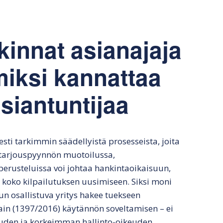
lkinen tarjouspyyntö
Hankintasopimuksen
julkisessa hankinnassa
tekeminen
lkisen hankinnan
Markkinaoikeusvalituksen
rjous
Hankintasopimuksen
seuraamukset
kinnat asianajaja
odotusaika
nkintapäätös
Julkisen hankinnan
 miksi kannattaa
Hyvä julkisen
vahingonkorvaus
hankinnan sopimus
vän tarjouksen
asiantuntijaa
nnusmerkit ja
atiminen
Markkinaoikeusvalituks
en vaikutukset
Julkisen hankinnan
sesti tarkimmin säädellyistä prosesseista, joita
väliaikainen
e tarjouspyynnön muotoilussa,
järjestäminen
perusteluissa voi johtaa hankintaoikaisuun,
 koko kilpailutuksen uusimiseen. Siksi moni
un osallistuva yritys hakee tuekseen
lain (1397/2016) käytännön soveltamisen – ei
euden ja korkeimman hallinto-oikeuden