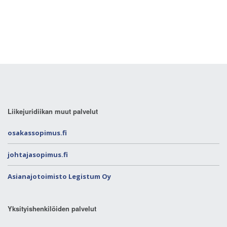
Liikejuridiikan muut palvelut
osakassopimus.fi
johtajasopimus.fi
Asianajotoimisto Legistum Oy
Yksityishenkilöiden palvelut