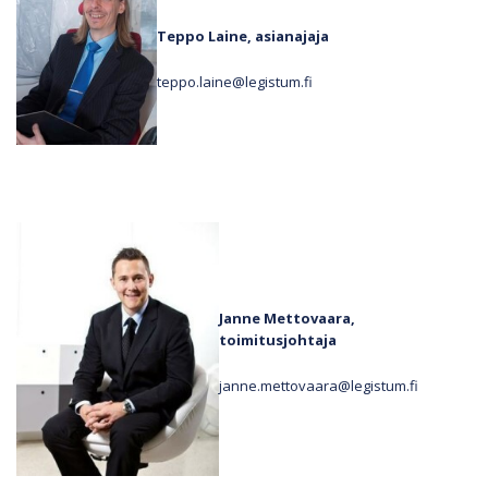
Teppo Laine, asianajaja
teppo.laine@legistum.fi
Janne Mettovaara,
toimitusjohtaja
janne.mettovaara@legistum.fi