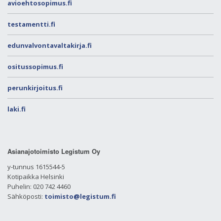
avioehtosopimus.fi
testamentti.fi
edunvalvontavaltakirja.fi
ositussopimus.fi
perunkirjoitus.fi
laki.fi
Asianajotoimisto Legistum Oy
y-tunnus 1615544-5
Kotipaikka Helsinki
Puhelin: 020 742 4460
Sähköposti:
toimisto@legistum.fi