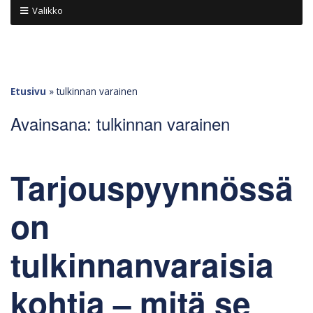
Valikko
Etusivu
»
tulkinnan varainen
Avainsana:
tulkinnan varainen
Tarjouspyynnössä
on
tulkinnanvaraisia
kohtia – mitä se