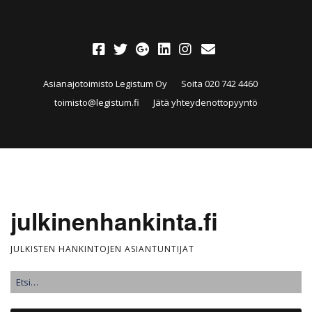
Asianajotoimisto Legistum Oy
Soita 020 742 4460
toimisto@legistum.fi
Jätä yhteydenottopyyntö
julkinenhankinta.fi
JULKISTEN HANKINTOJEN ASIANTUNTIJAT