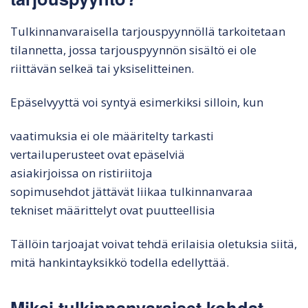
Tulkinnanvaraisella tarjouspyynnöllä tarkoitetaan
tilannetta, jossa tarjouspyynnön sisältö ei ole
riittävän selkeä tai yksiselitteinen.
Epäselvyyttä voi syntyä esimerkiksi silloin, kun
vaatimuksia ei ole määritelty tarkasti
vertailuperusteet ovat epäselviä
asiakirjoissa on ristiriitoja
sopimusehdot jättävät liikaa tulkinnanvaraa
tekniset määrittelyt ovat puutteellisia
Tällöin tarjoajat voivat tehdä erilaisia oletuksia siitä,
mitä hankintayksikkö todella edellyttää.
Miksi tulkinnanvaraiset kohdat