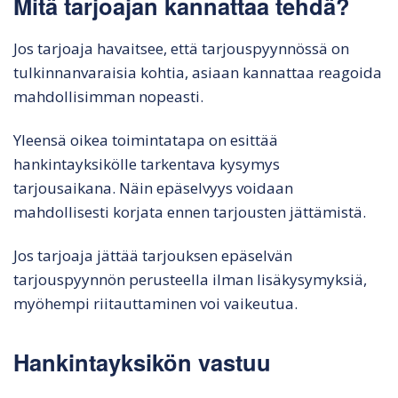
Mitä tarjoajan kannattaa tehdä?
Jos tarjoaja havaitsee, että tarjouspyynnössä on
tulkinnanvaraisia kohtia, asiaan kannattaa reagoida
mahdollisimman nopeasti.
Yleensä oikea toimintatapa on esittää
hankintayksikölle tarkentava kysymys
tarjousaikana. Näin epäselvyys voidaan
mahdollisesti korjata ennen tarjousten jättämistä.
Jos tarjoaja jättää tarjouksen epäselvän
tarjouspyynnön perusteella ilman lisäkysymyksiä,
myöhempi riitauttaminen voi vaikeutua.
Hankintayksikön vastuu