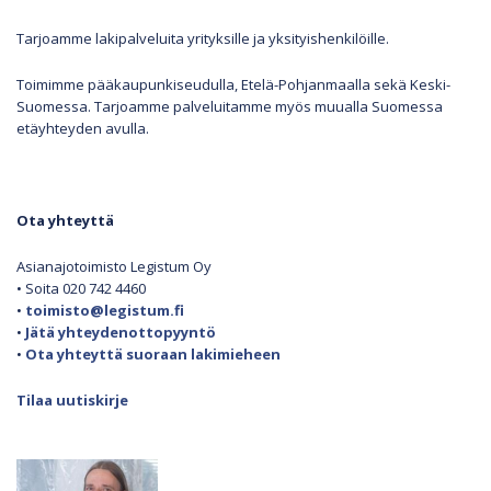
Tarjoamme lakipalveluita yrityksille ja yksityishenkilöille.
Toimimme pääkaupunkiseudulla, Etelä-Pohjanmaalla sekä Keski-
Suomessa. Tarjoamme palveluitamme myös muualla Suomessa
etäyhteyden avulla.
Ota yhteyttä
Asianajotoimisto Legistum Oy
• Soita 020 742 4460
•
toimisto@legistum.fi
•
Jätä yhteydenottopyyntö
•
Ota yhteyttä suoraan lakimieheen
Tilaa uutiskirje