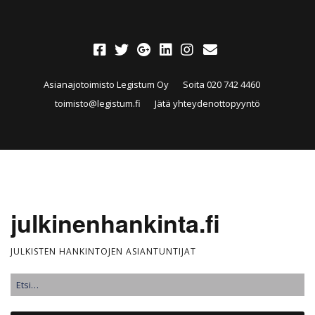
Asianajotoimisto Legistum Oy
Soita 020 742 4460
toimisto@legistum.fi
Jätä yhteydenottopyyntö
julkinenhankinta.fi
JULKISTEN HANKINTOJEN ASIANTUNTIJAT