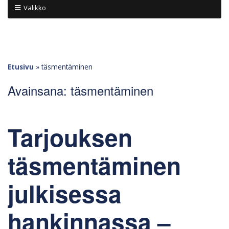
Valikko
Etusivu
»
täsmentäminen
Avainsana:
täsmentäminen
Tarjouksen
täsmentäminen
julkisessa
hankinnassa –