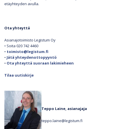
etäyhteyden avulla.
Ota yhteyttä
Asianajotoimisto Legistum Oy
• Soita 020 742 4460
•
toimisto@legistum.fi
•
Jätä yhteydenottopyyntö
•
Ota yhteyttä suoraan lakimieheen
Tilaa uutiskirje
Teppo Laine, asianajaja
teppo.laine@legistum.fi