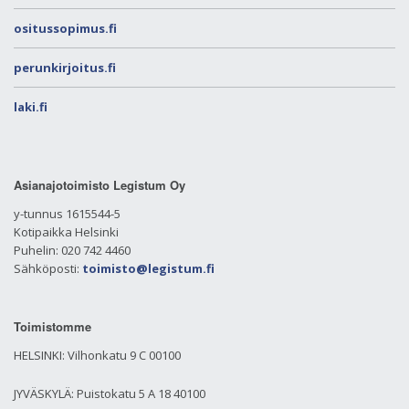
ositussopimus.fi
perunkirjoitus.fi
laki.fi
Asianajotoimisto Legistum Oy
y-tunnus 1615544-5
Kotipaikka Helsinki
Puhelin: 020 742 4460
Sähköposti:
toimisto@legistum.fi
Toimistomme
HELSINKI: Vilhonkatu 9 C 00100
JYVÄSKYLÄ: Puistokatu 5 A 18 40100