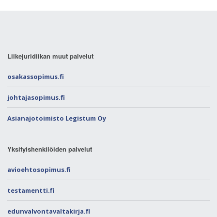
Liikejuridiikan muut palvelut
osakassopimus.fi
johtajasopimus.fi
Asianajotoimisto Legistum Oy
Yksityishenkilöiden palvelut
avioehtosopimus.fi
testamentti.fi
edunvalvontavaltakirja.fi