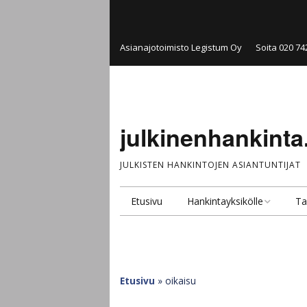
Asianajotoimisto Legistum Oy
Soita 020 74
julkinenhankinta.
JULKISTEN HANKINTOJEN ASIANTUNTIJAT
Etusivu
Hankintayksikölle
Ta
Hankintakonsultointi
Pal
Hankintayksikkö
Ju
ta
Etusivu
»
oikaisu
Julkinen kilpailutus ja