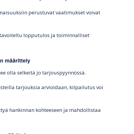
inaisuuksiin perustuvat vaatimukset voivat
avoiteltu lopputulos ja toiminnalliset
n määrittely
ee olla selkeitä jo tarjouspyynnössä.
usteilla tarjouksia arvioidaan, kilpailutus voi
ittyä hankinnan kohteeseen ja mahdollistaa