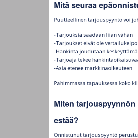
Mitä seuraa epäonnist
Puutteellinen tarjouspyyntö voi joh
-Tarjouksia saadaan liian vähän
-Tarjoukset eivät ole vertailukelpo
-Hankinta joudutaan keskeyttäm
-Tarjoaja tekee hankintaoikaisuv
-Asia etenee markkinaoikeuteen
Pahimmassa tapauksessa koko kil
Miten tarjouspyynnön
estää?
Onnistunut tarjouspyyntö perustuu