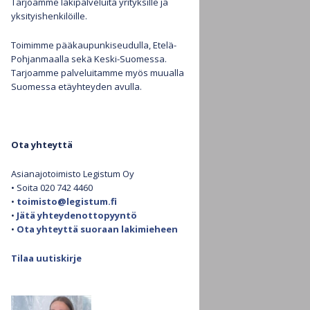
Tarjoamme lakipalveluita yrityksille ja
yksityishenkilöille.
Henkilötietojen käsittely
Toimimme pääkaupunkiseudulla, Etelä-
Pohjanmaalla sekä Keski-Suomessa.
Evästekäytäntö (EU)
Tarjoamme palveluitamme myös muualla
Suomessa etäyhteyden avulla.
Ota yhteyttä
Asianajotoimisto Legistum Oy
• Soita 020 742 4460
•
toimisto@legistum.fi
•
Jätä yhteydenottopyyntö
•
Ota yhteyttä suoraan lakimieheen
Tilaa uutiskirje