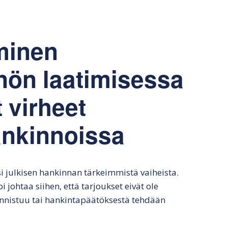
lkinen tarjouspyyntö
Hankintasopimuksen
julkisessa hankinnassa
tekeminen
lkisen hankinnan
Markkinaoikeusvalituksen
rjous
Hankintasopimuksen
seuraamukset
minen
odotusaika
nkintapäätös
Julkisen hankinnan
nön laatimisessa
Hyvä julkisen
vahingonkorvaus
hankinnan sopimus
vän tarjouksen
 virheet
nnusmerkit ja
atiminen
Markkinaoikeusvalituks
en vaikutukset
ankinnoissa
Julkisen hankinnan
väliaikainen
järjestäminen
 julkisen hankinnan tärkeimmistä vaiheista.
 johtaa siihen, että tarjoukset eivät ole
äonnistuu tai hankintapäätöksestä tehdään