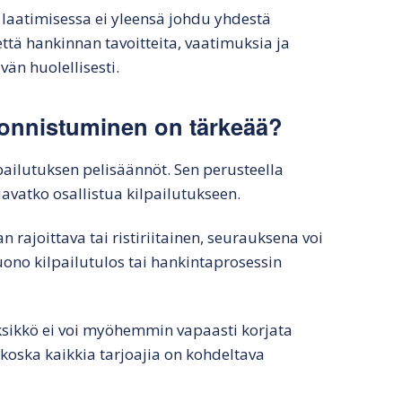
aatimisessa ei yleensä johdu yhdestä
 että hankinnan tavoitteita, vaatimuksia ja
vän huolellisesti.
 onnistuminen on tärkeää?
ailutuksen pelisäännöt. Sen perusteella
luavatko osallistua kilpailutukseen.
n rajoittava tai ristiriitainen, seurauksena voi
uono kilpailutulos tai hankintaprosessin
ksikkö ei voi myöhemmin vapaasti korjata
 koska kaikkia tarjoajia on kohdeltava