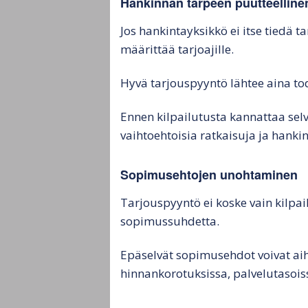
Hankinnan tarpeen puutteellinen
Jos hankintayksikkö ei itse tiedä ta
määrittää tarjoajille.
Hyvä tarjouspyyntö lähtee aina tod
Ennen kilpailutusta kannattaa selv
vaihtoehtoisia ratkaisuja ja hankin
Sopimusehtojen unohtaminen
Tarjouspyyntö ei koske vain kilpa
sopimussuhdetta.
Epäselvät sopimusehdot voivat a
hinnankorotuksissa, palvelutasoi