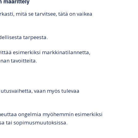
 määrittely
rkasti, mitä se tarvitsee, tätä on vaikea
ellisesta tarpeesta.
ittää esimerkiksi markkinatilannetta,
nan tavoitteita.
ilutusvaihetta, vaan myös tulevaa
iheuttaa ongelmia myöhemmin esimerkiksi
ssa tai sopimusmuutoksissa.