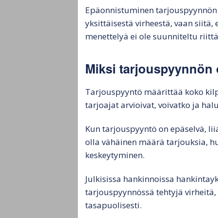
Epäonnistuminen tarjouspyynnön l
yksittäisestä virheestä, vaan siitä,
menettelyä ei ole suunniteltu riittä
Miksi tarjouspyynnön
Tarjouspyyntö määrittää koko kilp
tarjoajat arvioivat, voivatko ja ha
Kun tarjouspyyntö on epäselvä, liia
olla vähäinen määrä tarjouksia, h
keskeytyminen.
Julkisissa hankinnoissa hankintay
tarjouspyynnössä tehtyjä virheitä,
tasapuolisesti.