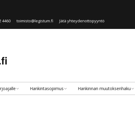
2 4460
toimisto@legistum.fi
Jätä yhteydenottopyyntö
fi
rjoajalle
Hankintasopimus
Hankinnan muutoksenhaku
velut tarjoajille
Hankintasopimus
Hankinnan muutoksenhaku
lkisen hankinnan
Julkisen hankinnan
Hankintaoikaisu
rjoaja
sopimustyypit
Valitus markkinaoikeuteen