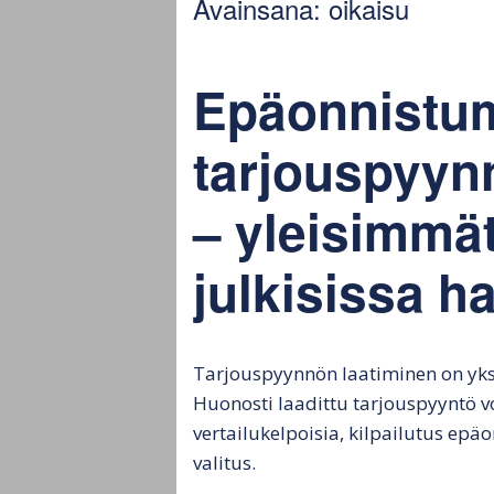
Avainsana:
oikaisu
hankintamenettely
Ju
Julkisen hankinnan
Ju
kokonaisarvo
ta
Epäonnistu
Julkiset tarjouspyynnöt
Ha
tarjouspyyn
Hankintamenettelyn
Hy
– yleisimmät
vaikutus
tu
tarjouspyyntöön
la
julkisissa h
Julkisten tarjousten
arviointi ja päätös
Julkisten tarjousten
Tarjouspyynnön laatiminen on yksi
valinta
Huonosti laadittu tarjouspyyntö voi
vertailukelpoisia, kilpailutus ep
valitus.