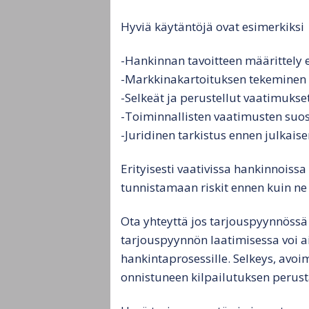
Hyviä käytäntöjä ovat esimerkiksi
-Hankinnan tavoitteen määrittely 
-Markkinakartoituksen tekeminen
-Selkeät ja perustellut vaatimukse
-Toiminnallisten vaatimusten suo
-Juridinen tarkistus ennen julkais
Erityisesti vaativissa hankinnoiss
tunnistamaan riskit ennen kuin ne
Ota yhteyttä jos tarjouspyynnöss
tarjouspyynnön laatimisessa voi a
hankintaprosessille. Selkeys, avoi
onnistuneen kilpailutuksen perust