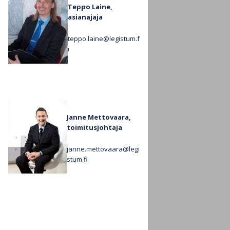
Teppo Laine,
asianajaja
teppo.laine@legistum.f
i
Janne Mettovaara,
toimitusjohtaja
janne.mettovaara@legi
stum.fi