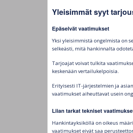
Yleisimmät syyt tarj
Epäselvät vaatimukset
Yksi yleisimmistä ongelmista on se
selkeästi, mitä hankinnalta odotet
Tarjoajat voivat tulkita vaatimukset
keskenään vertailukelpoisia.
Erityisesti IT-järjestelmien ja as
vaatimukset aiheuttavat usein on
Liian tarkat tekniset vaatimukse
Hankintayksiköllä on oikeus määri
vaatimukset eivät saa perusteettom