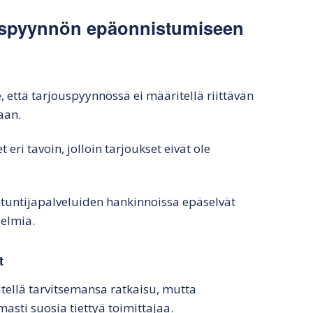
ouspyynnön epäonnistumiseen
, että tarjouspyynnössä ei määritellä riittävän
aan.
 eri tavoin, jolloin tarjoukset eivät ole
iantuntijapalveluiden hankinnoissa epäselvät
gelmia.
t
tellä tarvitsemansa ratkaisu, mutta
asti suosia tiettyä toimittajaa.