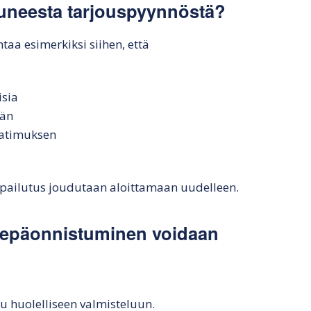
uneesta tarjouspyynnöstä?
taa esimerkiksi siihen, että
isia
ään
aatimuksen
pailutus joudutaan aloittamaan uudelleen.
 epäonnistuminen voidaan
 huolelliseen valmisteluun.