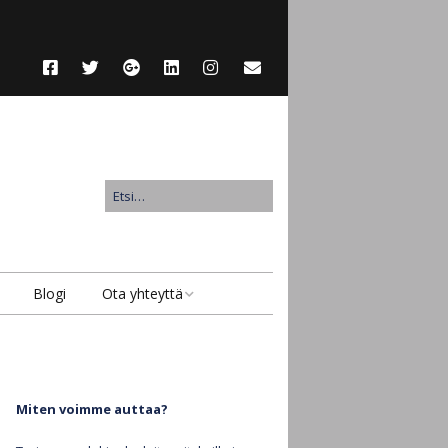
Blogi
Ota yhteyttä
Ota yhteyttä
Lähetä suojattu viesti
Miten voimme auttaa?
Anna asiakaspalaute