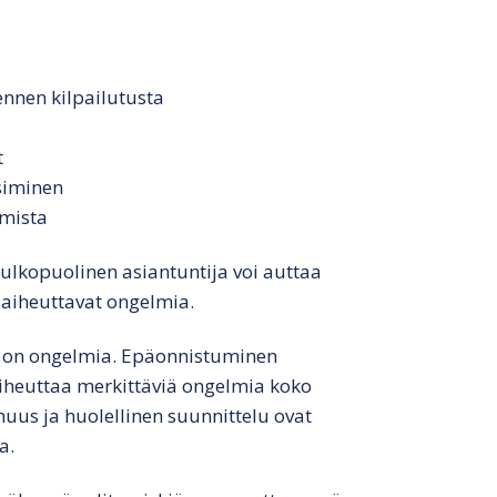
ennen kilpailutusta
t
siminen
emista
a ulkopuolinen asiantuntija voi auttaa
 aiheuttavat ongelmia.
ä on ongelmia. Epäonnistuminen
iheuttaa merkittäviä ongelmia koko
muus ja huolellinen suunnittelu ovat
a.