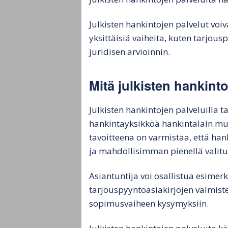
Julkisten hankintojen palvelut voi
yksittäisiä vaiheita, kuten tarjou
juridisen arvioinnin.
Mitä julkisten hankinto
Julkisten hankintojen palveluilla t
hankintayksikköä hankintalain muk
tavoitteena on varmistaa, että han
ja mahdollisimman pienellä valitus
Asiantuntija voi osallistua esimer
tarjouspyyntöasiakirjojen valmiste
sopimusvaiheen kysymyksiin.