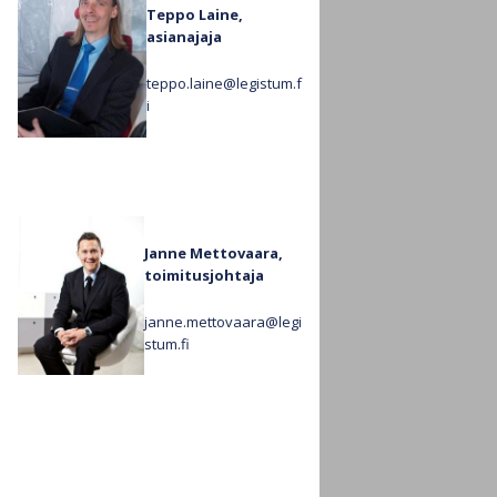
Teppo Laine,
asianajaja
teppo.laine@legistum.f
i
Janne Mettovaara,
toimitusjohtaja
janne.mettovaara@legi
stum.fi