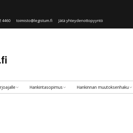
2 4460
toimisto@legistum.fi
Jätä yhteydenottopyyntö
fi
rjoajalle
Hankintasopimus
Hankinnan muutoksenhaku
velut tarjoajille
Hankintasopimus
Hankinnan muutoksenhaku
lkisen hankinnan
Julkisen hankinnan
Hankintaoikaisu
rjoaja
sopimustyypit
Valitus markkinaoikeuteen