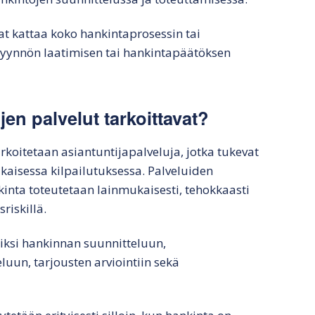
vat kattaa koko hankintaprosessin tai
spyynnön laatimisen tai hankintapäätöksen
jen palvelut tarkoittavat?
arkoitetaan asiantuntijapalveluja, jotka tukevat
aisessa kilpailutuksessa. Palveluiden
kinta toteutetaan lainmukaisesti, tehokkaasti
riskillä.
kiksi hankinnan suunnitteluun,
luun, tarjousten arviointiin sekä