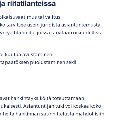
 riitatilanteissa
ikaisuvaatimus tai valitus
ö tarvitsee usein juridista asiantuntemusta.
yä tilanteita, joissa tarvitaan oikeudellista
 voi kuulua avustaminen
ntapäätöksen puolustaminen sekä
ttavat hankintayksiköitä toteuttamaan
ukaisesti. Asiantuntijan tuki voi koskea koko
vaiheita hankinnan suunnittelusta mahdollisiin