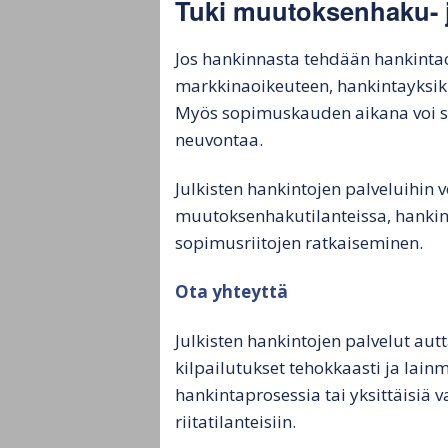
Tuki muutoksenhaku- ja
Jos hankinnasta tehdään hankintao
markkinaoikeuteen, hankintayksikk
Myös sopimuskauden aikana voi synt
neuvontaa.
Julkisten hankintojen palveluihin
muutoksenhakutilanteissa, hanki
sopimusriitojen ratkaiseminen.
Ota yhteyttä
Julkisten hankintojen palvelut au
kilpailutukset tehokkaasti ja lainm
hankintaprosessia tai yksittäisiä 
riitatilanteisiin.