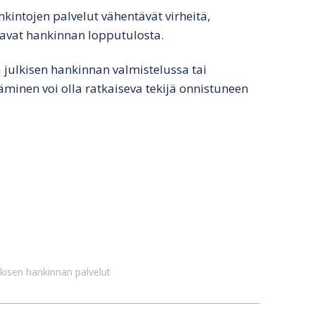
kintojen palvelut vähentävät virheitä,
ntavat hankinnan lopputulosta.
 julkisen hankinnan valmistelussa tai
äminen voi olla ratkaiseva tekijä onnistuneen
lkisen hankinnan palvelut