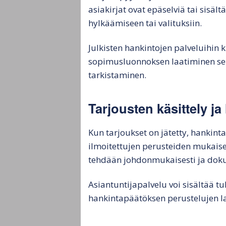
asiakirjat ovat epäselviä tai sisält
hylkäämiseen tai valituksiin.
Julkisten hankintojen palveluihin
sopimusluonnoksen laatiminen sekä
tarkistaminen.
Tarjousten käsittely j
Kun tarjoukset on jätetty, hankint
ilmoitettujen perusteiden mukaises
tehdään johdonmukaisesti ja dok
Asiantuntijapalvelu voi sisältää t
hankintapäätöksen perustelujen l