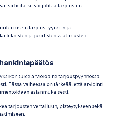
ävät virheitä, se voi johtaa tarjousten
 kuuluu usein tarjouspyynnön ja
 teknisten ja juridisten vaatimusten
a hankintapäätös
ayksikön tulee arvioida ne tarjouspyynnössä
ti. Tässä vaiheessa on tärkeää, että arviointi
umentoidaan asianmukaisesti.
ukea tarjousten vertailuun, pisteytykseen sekä
aatimiseen.