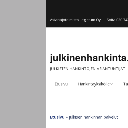
Asianajotoimisto Legistum Oy
Soita 020 74
julkinenhankinta.
JULKISTEN HANKINTOJEN ASIANTUNTIJAT
Etusivu
Hankintayksikölle
Ta
Hankintakonsultointi
Pal
Hankintayksikkö
Ju
ta
Etusivu
»
julkisen hankinnan palvelut
Julkinen kilpailutus ja