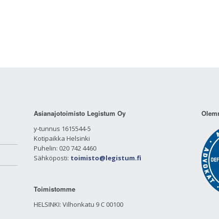
Asianajotoimisto Legistum Oy
Olemm
y-tunnus 1615544-5
Kotipaikka Helsinki
Puhelin: 020 742 4460
Sähköposti:
toimisto@legistum.fi
Toimistomme
HELSINKI: Vilhonkatu 9 C 00100