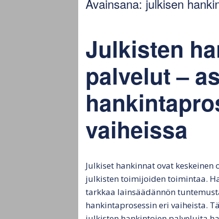
Avainsana:
julkisen hanki
hankintamenettely
Ju
Julkisen hankinnan
Ju
kokonaisarvo
ta
Julkisten ha
Julkiset tarjouspyynnöt
Ha
palvelut – a
Hankintamenettelyn
Hy
hankintapro
vaikutus
tu
tarjouspyyntöön
la
vaiheissa
Julkisten tarjousten
arviointi ja päätös
Julkisten tarjousten
Julkiset hankinnat ovat keskeinen 
valinta
julkisten toimijoiden toimintaa. H
tarkkaa lainsäädännön tuntemusta
hankintaprosessin eri vaiheista. 
julkisten hankintojen palveluita h