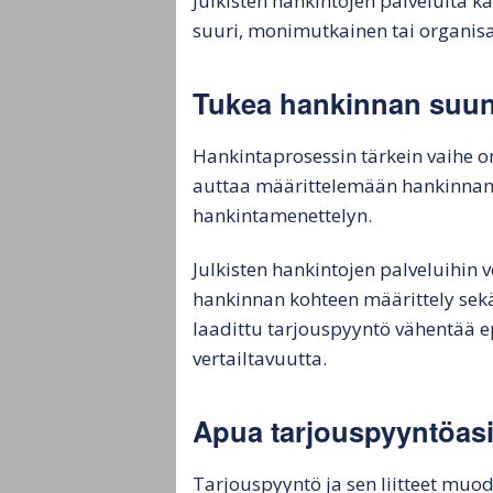
Julkisten hankintojen palveluita kä
suuri, monimutkainen tai organisa
Tukea hankinnan suun
Hankintaprosessin tärkein vaihe on
auttaa määrittelemään hankinnan t
hankintamenettelyn.
Julkisten hankintojen palveluihin
hankinnan kohteen määrittely sek
laadittu tarjouspyyntö vähentää e
vertailtavuutta.
Apua tarjouspyyntöasi
Tarjouspyyntö ja sen liitteet muod