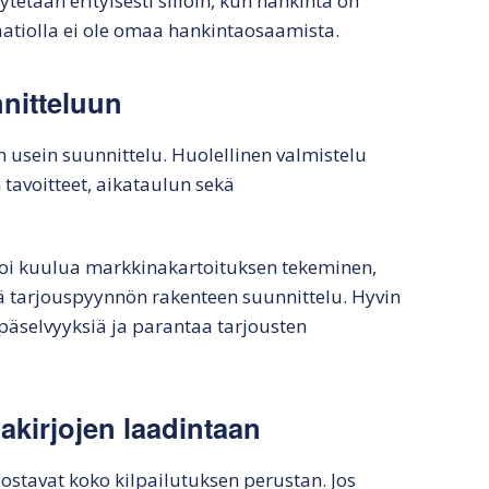
ytetään erityisesti silloin, kun hankinta on
atiolla ei ole omaa hankintaosaamista.
nitteluun
 usein suunnittelu. Huolellinen valmistelu
avoitteet, aikataulun sekä
 voi kuulua markkinakartoituksen tekeminen,
ä tarjouspyynnön rakenteen suunnittelu. Hyvin
päselvyyksiä ja parantaa tarjousten
akirjojen laadintaan
ostavat koko kilpailutuksen perustan. Jos