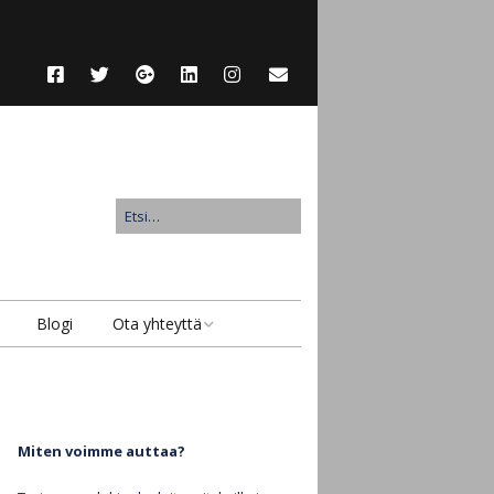
Blogi
Ota yhteyttä
Ota yhteyttä
Lähetä suojattu viesti
Miten voimme auttaa?
Anna asiakaspalaute