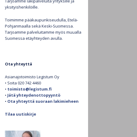
Tarjoamme lakipalveluita yrityksille ja
yksityishenkilöille.
Henkilötietojen käsittely
Toimimme pääkaupunkiseudulla, Etelä-
Pohjanmaalla sekä Keski-Suomessa.
Evästekäytäntö (EU)
Tarjoamme palveluitamme myös muualla
Suomessa etäyhteyden avulla.
Ota yhteyttä
Asianajotoimisto Legistum Oy
• Soita 020 742 4460
•
toimisto@legistum.fi
•
Jätä yhteydenottopyyntö
•
Ota yhteyttä suoraan lakimieheen
Tilaa uutiskirje