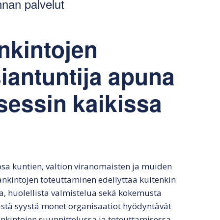
nnan palvelut
lkinen tarjouspyyntö
Hankintasopimuksen
julkisessa hankinnassa
tekeminen
lkisen hankinnan
Markkinaoikeusvalituksen
rjous
Hankintasopimuksen
seuraamukset
nkintojen
odotusaika
nkintapäätös
Julkisen hankinnan
siantuntija apuna
Hyvä julkisen
vahingonkorvaus
hankinnan sopimus
vän tarjouksen
sessin kaikissa
nnusmerkit ja
atiminen
Markkinaoikeusvalituks
en vaikutukset
Julkisen hankinnan
väliaikainen
järjestäminen
osa kuntien, valtion viranomaisten ja muiden
ankintojen toteuttaminen edellyttää kuitenkin
, huolellista valmistelua sekä kokemusta
Tästä syystä monet organisaatiot hyödyntävät
ankintojen suunnittelussa ja toteuttamisessa.