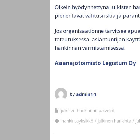
Oikein hyödynnettynä julkisten han
pienentävät valitusriskiä ja para
Jos organisaationne tarvitsee apua
toteutuksessa, asiantuntijan käytt
hankinnan varmistamisessa.
Asianajotoimisto Legistum Oy
by
admin14
julkisen hankinnan palvelut
hankintayksikkö
julkinen hankinta
ju