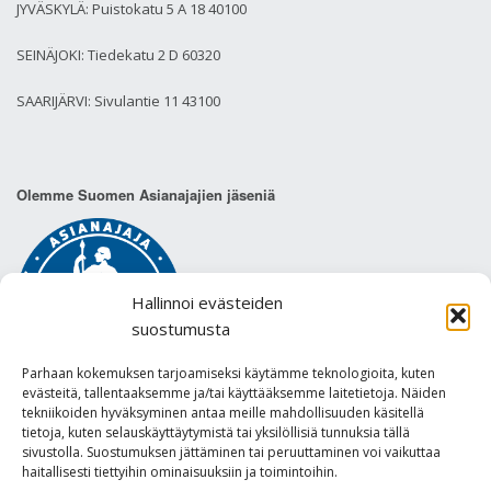
JYVÄSKYLÄ: Puistokatu 5 A 18 40100
SEINÄJOKI: Tiedekatu 2 D 60320
SAARIJÄRVI: Sivulantie 11 43100
Olemme Suomen Asianajajien jäseniä
Hallinnoi evästeiden
suostumusta
Parhaan kokemuksen tarjoamiseksi käytämme teknologioita, kuten
evästeitä, tallentaaksemme ja/tai käyttääksemme laitetietoja. Näiden
tekniikoiden hyväksyminen antaa meille mahdollisuuden käsitellä
tietoja, kuten selauskäyttäytymistä tai yksilöllisiä tunnuksia tällä
sivustolla. Suostumuksen jättäminen tai peruuttaminen voi vaikuttaa
Tietosuojaseloste
haitallisesti tiettyihin ominaisuuksiin ja toimintoihin.