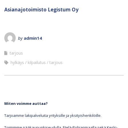
Asianajotoimisto Legistum Oy
by
admin14
tarjous
hylkäys
kilpailutus
tarjous
Miten voimme auttaa?
Tarjoamme lakipalveluita yrityksille ja yksityishenkilöille.
Toimimme pääkaupunkiseudulla, Etelä-Pohjanmaalla sekä Keski-