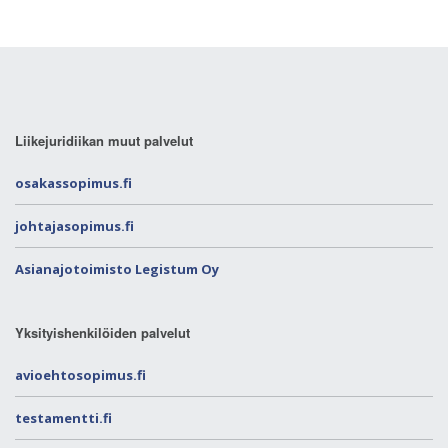
Liikejuridiikan muut palvelut
osakassopimus.fi
johtajasopimus.fi
Asianajotoimisto Legistum Oy
Yksityishenkilöiden palvelut
avioehtosopimus.fi
testamentti.fi