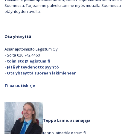
Suomessa. Tarjoamme palveluitamme myös muualla Suomessa
etäyhteyden avulla.
Ota yhteyttä
Asianajotoimisto Legistum Oy
• Soita 020 742 4460
•
toimisto@legistum.fi
•
Jätä yhteydenottopyyntö
•
Ota yhteyttä suoraan lakimieheen
Tilaa uutiskirje
Teppo Laine, asianajaja
teppo.laine@legistum.fi