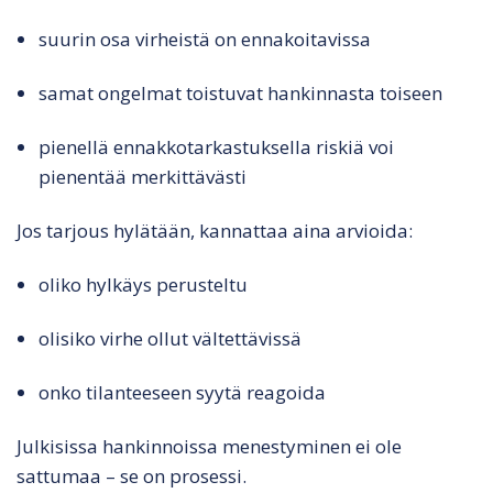
suurin osa virheistä on ennakoitavissa
samat ongelmat toistuvat hankinnasta toiseen
pienellä ennakkotarkastuksella riskiä voi
pienentää merkittävästi
Jos tarjous hylätään, kannattaa aina arvioida:
oliko hylkäys perusteltu
olisiko virhe ollut vältettävissä
onko tilanteeseen syytä reagoida
Julkisissa hankinnoissa menestyminen ei ole
sattumaa – se on prosessi.