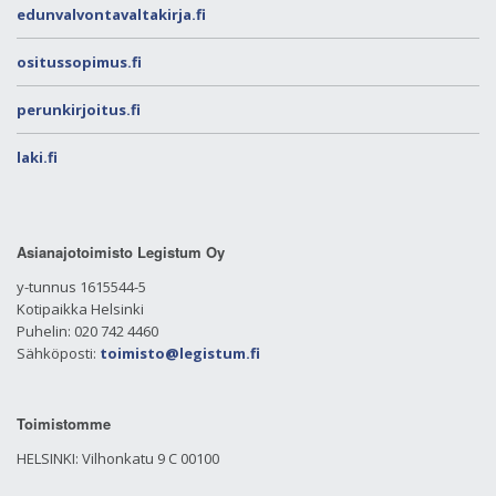
edunvalvontavaltakirja.fi
ositussopimus.fi
perunkirjoitus.fi
laki.fi
Asianajotoimisto Legistum Oy
y-tunnus 1615544-5
Kotipaikka Helsinki
Puhelin: 020 742 4460
Sähköposti:
toimisto@legistum.fi
Toimistomme
HELSINKI: Vilhonkatu 9 C 00100