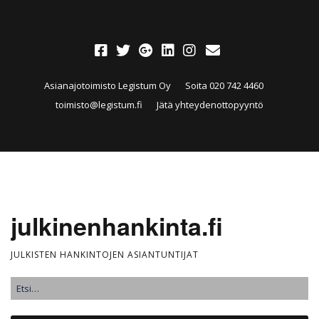
Asianajotoimisto Legistum Oy
Soita 020 742 4460
toimisto@legistum.fi
Jätä yhteydenottopyyntö
julkinenhankinta.fi
JULKISTEN HANKINTOJEN ASIANTUNTIJAT