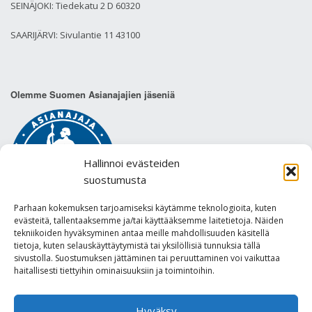
SEINÄJOKI: Tiedekatu 2 D 60320
SAARIJÄRVI: Sivulantie 11 43100
Olemme Suomen Asianajajien jäseniä
Hallinnoi evästeiden
suostumusta
Parhaan kokemuksen tarjoamiseksi käytämme teknologioita, kuten
evästeitä, tallentaaksemme ja/tai käyttääksemme laitetietoja. Näiden
tekniikoiden hyväksyminen antaa meille mahdollisuuden käsitellä
tietoja, kuten selauskäyttäytymistä tai yksilöllisiä tunnuksia tällä
sivustolla. Suostumuksen jättäminen tai peruuttaminen voi vaikuttaa
Tietosuojaseloste
haitallisesti tiettyihin ominaisuuksiin ja toimintoihin.
Hyväksy