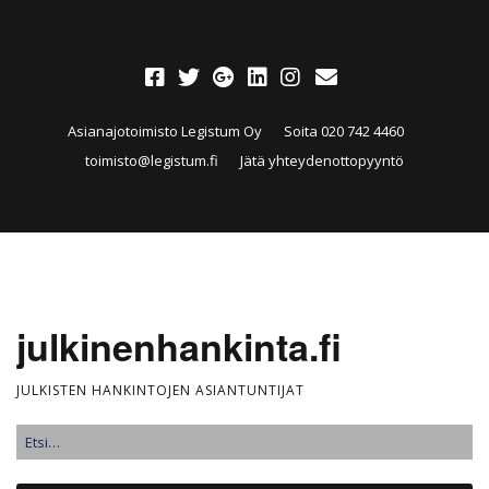
Asianajotoimisto Legistum Oy
Soita 020 742 4460
toimisto@legistum.fi
Jätä yhteydenottopyyntö
julkinenhankinta.fi
JULKISTEN HANKINTOJEN ASIANTUNTIJAT