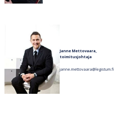
Janne Mettovaara,
toimitusjohtaja
janne.mettovaara@legistum.fi