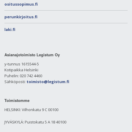
ositussopimus.fi
perunkirjoitus.fi
laki.fi
Asianajotoimisto Legistum Oy
y-tunnus 1615544-5
Kotipaikka Helsinki
Puhelin: 020 742 4460
Sähköposti:
toimisto@legistum.fi
Toimistomme
HELSINKI: Vilhonkatu 9 C 00100
JYVÄSKYLÄ: Puistokatu 5 A 18 40100