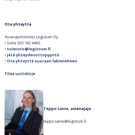
Ota yhteyttä
Asianajotoimisto Legistum Oy
• Soita 020 742 4460
•
toimisto@legistum.fi
•
Jätä yhteydenottopyyntö
•
Ota yhteyttä suoraan lakimieheen
Tilaa uutiskirje
Teppo Laine, asianajaja
teppo.laine@legistum.fi