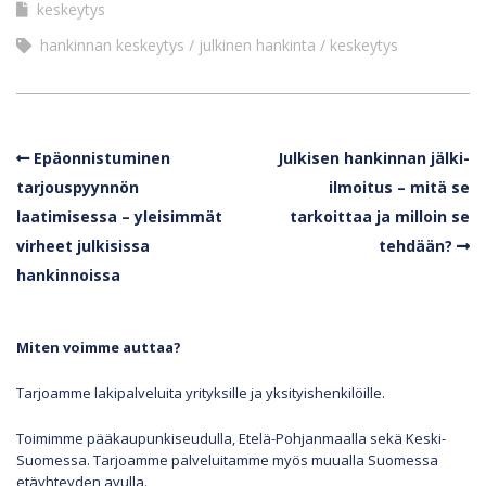
keskeytys
hankinnan keskeytys
julkinen hankinta
keskeytys
Epäonnistuminen
Julkisen hankinnan jälki-
tarjouspyynnön
ilmoitus – mitä se
laatimisessa – yleisimmät
tarkoittaa ja milloin se
virheet julkisissa
tehdään?
hankinnoissa
Miten voimme auttaa?
Tarjoamme lakipalveluita yrityksille ja yksityishenkilöille.
Toimimme pääkaupunkiseudulla, Etelä-Pohjanmaalla sekä Keski-
Suomessa. Tarjoamme palveluitamme myös muualla Suomessa
etäyhteyden avulla.