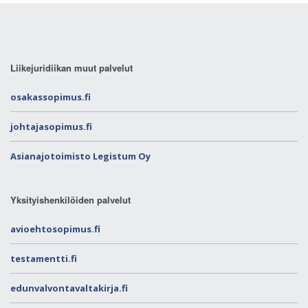
Liikejuridiikan muut palvelut
osakassopimus.fi
johtajasopimus.fi
Asianajotoimisto Legistum Oy
Yksityishenkilöiden palvelut
avioehtosopimus.fi
testamentti.fi
edunvalvontavaltakirja.fi