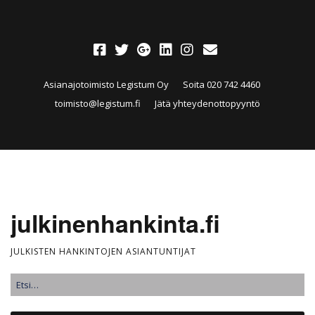
Asianajotoimisto Legistum Oy
Soita 020 742 4460
toimisto@legistum.fi
Jätä yhteydenottopyyntö
julkinenhankinta.fi
JULKISTEN HANKINTOJEN ASIANTUNTIJAT