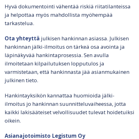
Hyvä dokumentointi vähentää riskiä riitatilanteissa
ja helpottaa myös mahdollista myöhempää
tarkastelua.
Ota yhteyttä
julkisen hankinnan asiassa. Julkisen
hankinnan jälki-ilmoitus on tärkeä osa avointa ja
läpinäkyvää hankintaprosessia. Sen avulla
ilmoitetaan kilpailutuksen lopputulos ja
varmistetaan, että hankinnasta jää asianmukainen
julkinen tieto.
Hankintayksikön kannattaa huomioida jälki-
ilmoitus jo hankinnan suunnitteluvaiheessa, jotta
kaikki lakisääteiset velvollisuudet tulevat hoidetuiksi
oikein.
Asianajotoimisto Legistum Oy