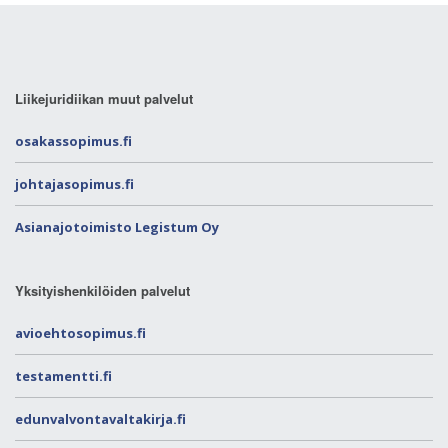
Liikejuridiikan muut palvelut
osakassopimus.fi
johtajasopimus.fi
Asianajotoimisto Legistum Oy
Yksityishenkilöiden palvelut
avioehtosopimus.fi
testamentti.fi
edunvalvontavaltakirja.fi