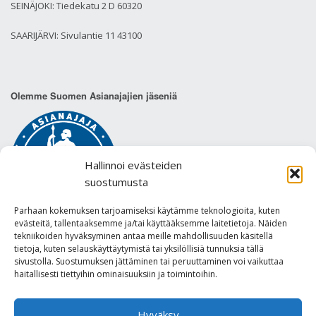
SEINÄJOKI: Tiedekatu 2 D 60320
SAARIJÄRVI: Sivulantie 11 43100
Olemme Suomen Asianajajien jäseniä
Hallinnoi evästeiden
suostumusta
Parhaan kokemuksen tarjoamiseksi käytämme teknologioita, kuten
evästeitä, tallentaaksemme ja/tai käyttääksemme laitetietoja. Näiden
tekniikoiden hyväksyminen antaa meille mahdollisuuden käsitellä
tietoja, kuten selauskäyttäytymistä tai yksilöllisiä tunnuksia tällä
sivustolla. Suostumuksen jättäminen tai peruuttaminen voi vaikuttaa
Tietosuojaseloste
haitallisesti tiettyihin ominaisuuksiin ja toimintoihin.
Hyväksy