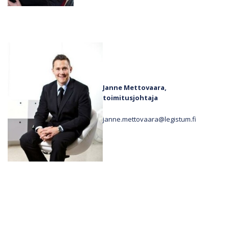
Janne Mettovaara,
toimitusjohtaja
janne.mettovaara@legistum.fi