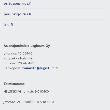
ositussopimus.fi
perunkirjoitus.fi
laki.fi
Asianajotoimisto Legistum Oy
y-tunnus 1615544-5
Kotipaikka Helsinki
Puhelin: 020 742 4460
Sähköposti:
toimisto@legistum.fi
Toimistomme
HELSINKI: Vilhonkatu 9 C 00100
JYVÄSKYLÄ: Puistokatu 5 A 18 40100