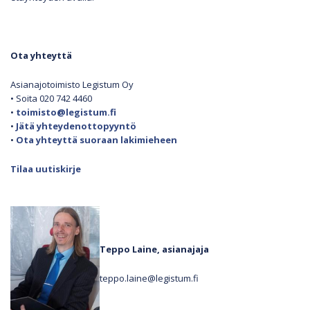
Ota yhteyttä
Asianajotoimisto Legistum Oy
• Soita 020 742 4460
•
toimisto@legistum.fi
•
Jätä yhteydenottopyyntö
•
Ota yhteyttä suoraan lakimieheen
Tilaa uutiskirje
Teppo Laine, asianajaja
teppo.laine@legistum.fi