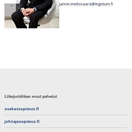
janne.mettovaara@legistum.fi
Liikejuridiikan muut palvelut
osakassopimus.fi
johtajasopimus.fi