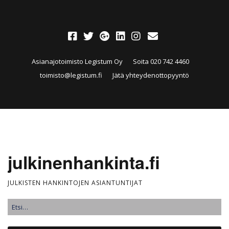
Asianajotoimisto Legistum Oy
Soita 020 742 4460
toimisto@legistum.fi
Jätä yhteydenottopyyntö
julkinenhankinta.fi
JULKISTEN HANKINTOJEN ASIANTUNTIJAT