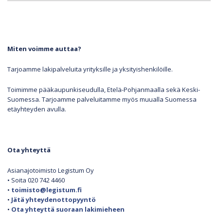
Miten voimme auttaa?
Tarjoamme lakipalveluita yrityksille ja yksityishenkilöille.
Toimimme pääkaupunkiseudulla, Etelä-Pohjanmaalla sekä Keski-
Suomessa. Tarjoamme palveluitamme myös muualla Suomessa
etäyhteyden avulla.
Ota yhteyttä
Asianajotoimisto Legistum Oy
• Soita 020 742 4460
•
toimisto@legistum.fi
•
Jätä yhteydenottopyyntö
•
Ota yhteyttä suoraan lakimieheen