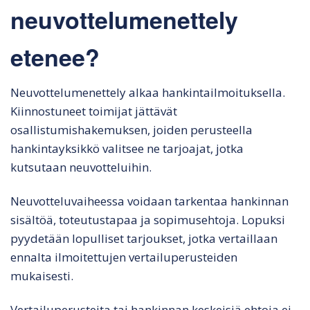
neuvottelumenettely
etenee?
Neuvottelumenettely alkaa hankintailmoituksella.
Kiinnostuneet toimijat jättävät
osallistumishakemuksen, joiden perusteella
hankintayksikkö valitsee ne tarjoajat, jotka
kutsutaan neuvotteluihin.
Neuvotteluvaiheessa voidaan tarkentaa hankinnan
sisältöä, toteutustapaa ja sopimusehtoja. Lopuksi
pyydetään lopulliset tarjoukset, jotka vertaillaan
ennalta ilmoitettujen vertailuperusteiden
mukaisesti.
Vertailuperusteita tai hankinnan keskeisiä ehtoja ei