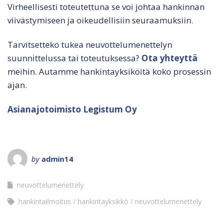
Virheellisesti toteutettuna se voi johtaa hankinnan
viivästymiseen ja oikeudellisiin seuraamuksiin.
Tarvitsetteko tukea neuvottelumenettelyn
suunnittelussa tai toteutuksessa?
Ota yhteyttä
meihin. Autamme hankintayksiköitä koko prosessin
ajan.
Asianajotoimisto Legistum Oy
by
admin14
neuvottelumenettely
hankintailmoitus
hankintayksikkö
neuvottelumenettely