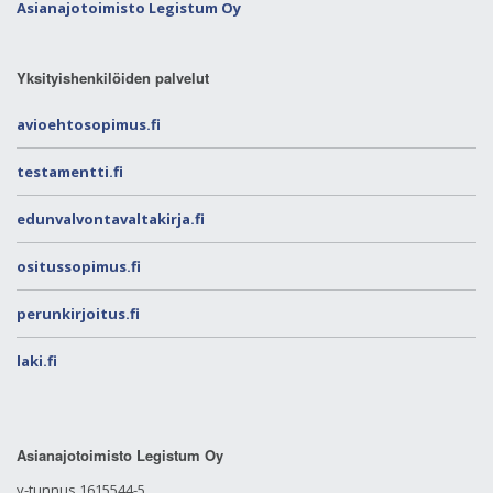
Asianajotoimisto Legistum Oy
Yksityishenkilöiden palvelut
avioehtosopimus.fi
testamentti.fi
edunvalvontavaltakirja.fi
ositussopimus.fi
perunkirjoitus.fi
laki.fi
Asianajotoimisto Legistum Oy
y-tunnus 1615544-5