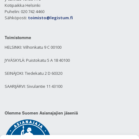
Kotipaikka Helsinki
Puhelin: 020 742 4460
Sähköposti:
toimisto@legistum.fi
Toimistomme
HELSINKI: Vilhonkatu 9 C 00100
JYVÄSKYLÄ: Puistokatu 5 A 18 40100
SEINÄJOKI: Tiedekatu 2 D 60320
SAARIJÄRVI: Sivulantie 11 43100
Olemme Suomen Asianajajien jäseniä