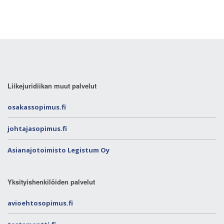
Liikejuridiikan muut palvelut
osakassopimus.fi
johtajasopimus.fi
Asianajotoimisto Legistum Oy
Yksityishenkilöiden palvelut
avioehtosopimus.fi