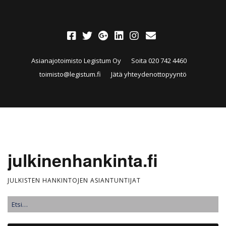
Asianajotoimisto Legistum Oy
Soita 020 742 4460
toimisto@legistum.fi
Jätä yhteydenottopyyntö
julkinenhankinta.fi
JULKISTEN HANKINTOJEN ASIANTUNTIJAT