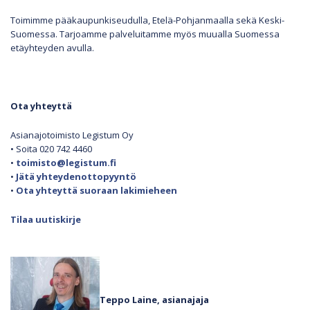
Toimimme pääkaupunkiseudulla, Etelä-Pohjanmaalla sekä Keski-
Suomessa. Tarjoamme palveluitamme myös muualla Suomessa
etäyhteyden avulla.
Ota yhteyttä
Asianajotoimisto Legistum Oy
• Soita 020 742 4460
•
toimisto@legistum.fi
•
Jätä yhteydenottopyyntö
•
Ota yhteyttä suoraan lakimieheen
Tilaa uutiskirje
Teppo Laine, asianajaja