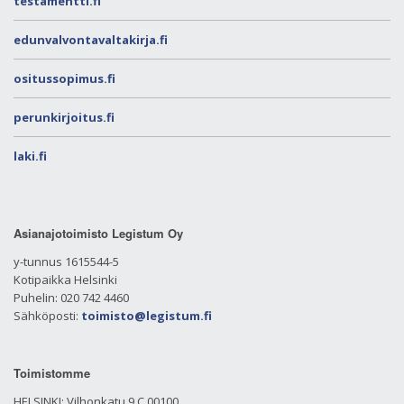
testamentti.fi
edunvalvontavaltakirja.fi
ositussopimus.fi
perunkirjoitus.fi
laki.fi
Asianajotoimisto Legistum Oy
y-tunnus 1615544-5
Kotipaikka Helsinki
Puhelin: 020 742 4460
Sähköposti:
toimisto@legistum.fi
Toimistomme
HELSINKI: Vilhonkatu 9 C 00100