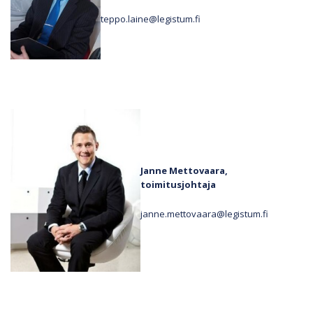
teppo.laine@legistum.fi
Janne Mettovaara,
toimitusjohtaja
janne.mettovaara@legistum.fi